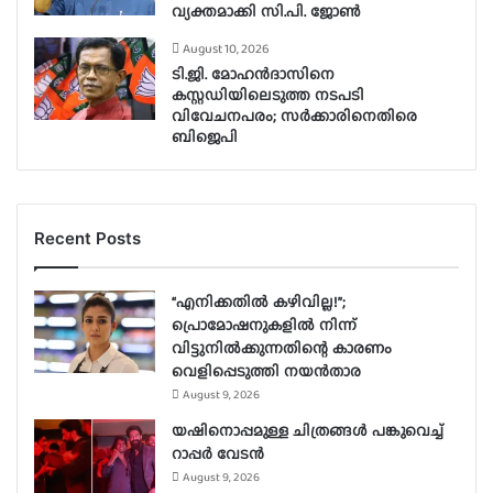
വ്യക്തമാക്കി സി.പി. ജോൺ
August 10, 2026
ടി.ജി. മോഹൻദാസിനെ
കസ്റ്റഡിയിലെടുത്ത നടപടി
വിവേചനപരം; സർക്കാരിനെതിരെ
ബിജെപി
Recent Posts
“എനിക്കതിൽ കഴിവില്ല!”;
പ്രൊമോഷനുകളിൽ നിന്ന്
വിട്ടുനിൽക്കുന്നതിന്റെ കാരണം
വെളിപ്പെടുത്തി നയൻതാര
August 9, 2026
യഷിനൊപ്പമുള്ള ചിത്രങ്ങൾ പങ്കുവെച്ച്
റാപ്പർ വേടൻ
August 9, 2026