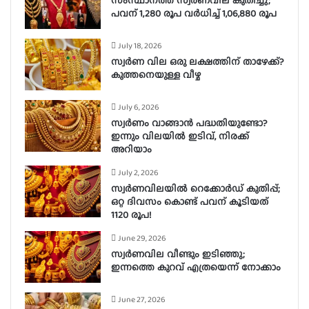
സംസ്ഥാനത്ത് സ്വർണവില കുതിച്ചു;
പവന് 1,280 രൂപ വർധിച്ച് 1,06,880 രൂപ
July 18, 2026
സ്വര്‍ണ വില ഒരു ലക്ഷത്തിന് താഴേക്ക്?
കുത്തനെയുള്ള വീഴ്ച
July 6, 2026
സ്വർണം വാങ്ങാൻ പദ്ധതിയുണ്ടോ?
ഇന്നും വിലയിൽ ഇടിവ്, നിരക്ക്
അറിയാം
July 2, 2026
സ്വർണവിലയിൽ റെക്കോർഡ് കുതിപ്പ്;
ഒറ്റ ദിവസം കൊണ്ട് പവന് കൂടിയത്
1120 രൂപ!
June 29, 2026
സ്വർണവില വീണ്ടും ഇടിഞ്ഞു;
ഇന്നത്തെ കുറവ് എത്രയെന്ന് നോക്കാം
June 27, 2026