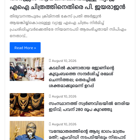
എഐ ചിത്രത്തിനെതിരെ പി. ജയരാജൻ
തിരുവനന്തപുരം: ക്രിമിനൽ കേസ് പ്രതി അർജുൻ
ആയങ്കിയ്ക്കൊപ്പമുള്ള വ്യാജ എഐ ചിത്രം നിർമിച്ച്
പ്രചരിപ്പിച്ചവർക്കെതിരേ നിയമനടപടി ആരംഭിച്ചതായി സിപിഎം
നേതാവ്…
Read More »
August 10, 2026
കടലിൽ കാണാതായ ജോണിന്റെ
കുടുംബത്തെ സന്ദർശിച്ച് രമേശ്
ചെന്നിത്തല; തെരച്ചിൽ
ശക്തമാക്കുമെന്ന് ഉറപ്പ്
August 10, 2026
സംസ്ഥാനത്ത് സ്വർണവിലയിൽ നേരിയ
ഇടിവ്; പവന് 280 രൂപ കുറഞ്ഞു
August 10, 2026
‘വന്ദേമാതരത്തിന്റെ ആദ്യ ഭാഗം മാത്രം
മതി’; എംവിഡി നടപടിയിലും നിലപാട്