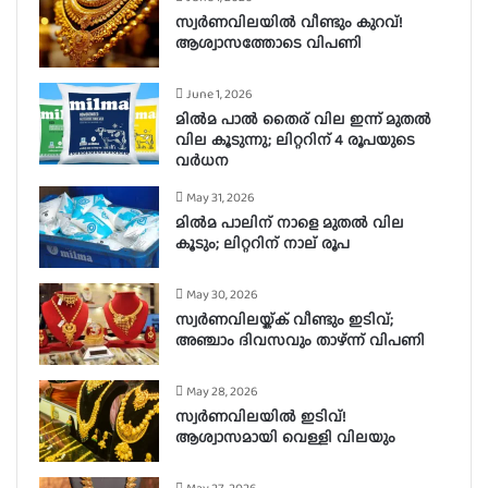
സ്വർണവിലയിൽ വീണ്ടും കുറവ്!
ആശ്വാസത്തോടെ വിപണി
June 1, 2026
മിൽമ പാൽ തൈര് വില ഇന്ന് മുതൽ
വില കൂടുന്നു; ലിറ്ററിന് 4 രൂപയുടെ
വർധന
May 31, 2026
മിൽമ പാലിന് നാളെ മുതൽ വില
കൂടും; ലിറ്ററിന് നാല് രൂപ
May 30, 2026
സ്വർണവിലയ്ക്ക് വീണ്ടും ഇടിവ്;
അഞ്ചാം ദിവസവും താഴ്ന്ന് വിപണി
May 28, 2026
സ്വർണവിലയിൽ ഇടിവ്!
ആശ്വാസമായി വെള്ളി വിലയും