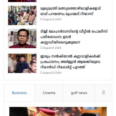
മുഖ്യമന്ത്രി മത്സ്യത്തൊഴിലാളികളോട്
മാപ്പ് പറയണം; മുഹമ്മദ് റിയാസ്
August 9, 2026
ടിജി മോഹൻദാസിന്റെ വീട്ടിൽ പൊലീസ്
പരിശോധന; ഉടൻ
കസ്റ്റഡിയിലെടുക്കുമോ?
August 9, 2026
ജാമ്യം നൽകിയാൽ കുറ്റവാളികൾക്ക്
പ്രചോദനം; അർജുൻ ആയങ്കിയുടെ
റിമാൻഡ് റിപ്പോർട്ട് പുറത്ത്
August 9, 2026
Business
Cinema
gulf news
More