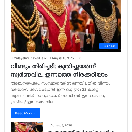
Business
Malayalam News Desk
August 8, 2026
0
വീണ്ടും തിരിച്ചടി; കുതിച്ചുയർന്ന്
സ്വർണവില, ഇന്നത്തെ നിരക്കറിയാം
തിരുവനന്തപുരം: സംസ്ഥാനത്ത് സ്വർണവിലയിൽ വീണ്ടും
വർദ്ധനവ് രേഖപ്പെടുത്തി. ഇന്ന് ഒരു ഗ്രാം 22 കാരറ്റ്
സ്വർണത്തിന് 100 രൂപയാണ് വർദ്ധിച്ചത്. ഇതോടെ ഒരു
ഗ്രാമിന്റെ ഇന്നത്തെ വില…
Read More »
August 5, 2026