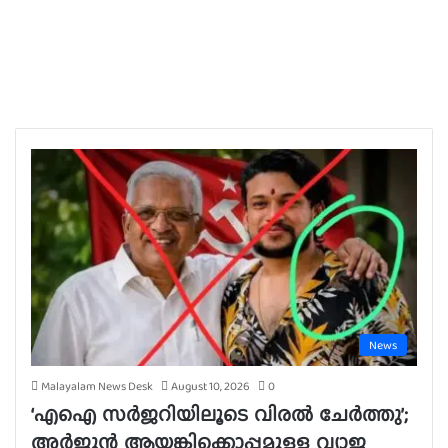
News
Malayalam News Desk
August 10, 2026
0
‘എഐ സർജറിയിലൂടെ വിരൽ ചേർത്തു’;
അർജുൻ ആയങ്കിക്കൊപ്പമുള്ള വ്യാജ