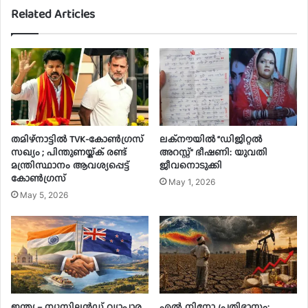
Related Articles
തമിഴ്നാട്ടിൽ TVK-കോൺഗ്രസ്
ലക്‌നൗയിൽ “ഡിജിറ്റൽ
സഖ്യം ; പിന്തുണയ്ക്ക് രണ്ട്
അറസ്റ്റ്” ഭീഷണി: യുവതി
മന്ത്രിസ്ഥാനം ആവശ്യപ്പെട്ട്
ജീവനൊടുക്കി
കോൺഗ്രസ്
May 1, 2026
May 5, 2026
ഇന്ത്യ – ന്യൂസിലന്‍ഡ് വ്യാപാര
എൽ നിനോ പ്രതിഭാസം: