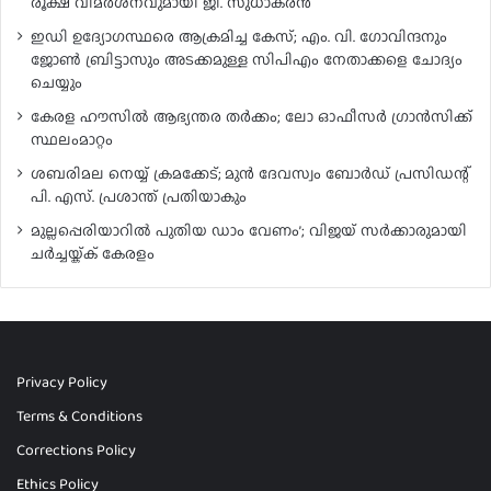
രൂക്ഷ വിമർശനവുമായി ജി. സുധാകരൻ
ഇഡി ഉദ്യോഗസ്ഥരെ ആക്രമിച്ച കേസ്; എം. വി. ഗോവിന്ദനും
ജോൺ ബ്രിട്ടാസും അടക്കമുള്ള സിപിഎം നേതാക്കളെ ചോദ്യം
ചെയ്യും
കേരള ഹൗസിൽ ആഭ്യന്തര തർക്കം; ലോ ഓഫീസർ ഗ്രാൻസിക്ക്
സ്ഥലംമാറ്റം
ശബരിമല നെയ്യ് ക്രമക്കേട്; മുൻ ദേവസ്വം ബോർഡ് പ്രസിഡന്റ്
പി. എസ്. പ്രശാന്ത് പ്രതിയാകും
മുല്ലപ്പെരിയാറിൽ പുതിയ ഡാം വേണം’; വിജയ് സർക്കാരുമായി
ചർച്ചയ്ക്ക് കേരളം
Privacy Policy
Terms & Conditions
Corrections Policy
Ethics Policy