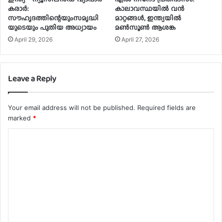
കരാര്‍:
കാലാവസ്ഥയിൽ വൻ
സൗഹൃദത്തിന്റെയുംസമൃദ്ധി
മാറ്റങ്ങൾ, ഇന്ത്യയിൽ
യുടെയും പുതിയ അധ്യായം
മൺസൂൺ ആശങ്ക
April 29, 2026
April 27, 2026
Leave a Reply
Your email address will not be published.
Required fields are
marked
*
C
o
m
m
e
n