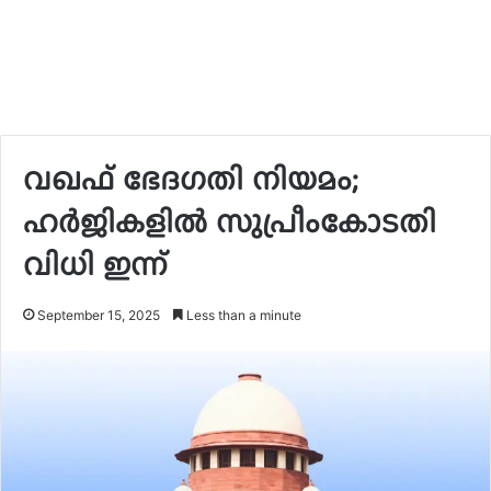
വഖഫ് ഭേദഗതി നിയമം;
ഹർജികളിൽ സുപ്രീംകോടതി
വിധി ഇന്ന്
September 15, 2025
Less than a minute