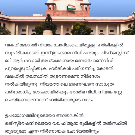
വഖഫ് ഭേദഗതി നിയമം ചോദ്യംചെയ്തുള്ള ഹർജികളിൽ
സുപ്രീംകോടതി ഇന്ന് ഇടക്കാല വിധി പറയും. ചീഫ് ജസ്റ്റിസ്
ബി ആർ ഗവായി അധ്യക്ഷനായ ബെഞ്ചാണ് വിധി
പുറപ്പെടുവിപ്പിക്കുക. ഹർജികൾ പരിഗണിച്ച കോടതി
വഖഫിൽ തലസ്ഥിതി തുടരണമെന്ന് നിർദേശം
നൽകിയിരുന്നു. നിയമത്തിലെ ഭരണഘടന സാധുത
പരിശോധിച്ച ശേഷമായിരിക്കും അന്തിമ വിധി. നിയമം സ്റ്റേ
ചെയ്യണമെന്നാണ് ഹർജിക്കാരുടെ വാദം.
ഉപയോഗത്തിലൂടെയോ അല്ലെങ്കിൽ
രജിസ്ട്രേഷനിലെയോ വഖഫ് ആയ ഭൂമികളിൽ തൽസ്ഥിതി
തുടരുമോ എന്ന നിർണായക ചോദ്യത്തിനും