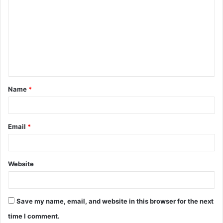
o
m
m
e
n
t
Name
*
*
Email
*
Website
Save my name, email, and website in this browser for the next
time I comment.