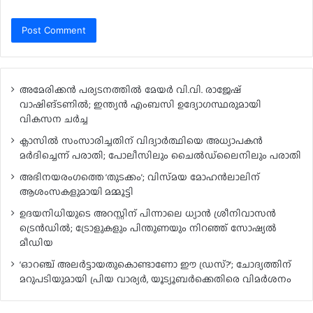
അമേരിക്കൻ പര്യടനത്തിൽ മേയർ വി.വി. രാജേഷ്
വാഷിങ്ടണിൽ; ഇന്ത്യൻ എംബസി ഉദ്യോഗസ്ഥരുമായി
വികസന ചർച്ച
ക്ലാസിൽ സംസാരിച്ചതിന് വിദ്യാർത്ഥിയെ അധ്യാപകൻ
മർദിച്ചെന്ന് പരാതി; പോലീസിലും ചൈൽഡ്‌ലൈനിലും പരാതി
അഭിനയരംഗത്തെ ‘തുടക്കം’; വിസ്‍മയ മോഹന്‍ലാലിന്
ആശംസകളുമായി മമ്മൂട്ടി
ഉദയനിധിയുടെ അറസ്റ്റിന് പിന്നാലെ ധ്യാൻ ശ്രീനിവാസൻ
ട്രെൻഡിൽ; ട്രോളുകളും പിന്തുണയും നിറഞ്ഞ് സോഷ്യൽ
മീഡിയ
‘ഓറഞ്ച് അലർട്ടായതുകൊണ്ടാണോ ഈ ഡ്രസ്?’; ചോദ്യത്തിന്
മറുപടിയുമായി പ്രിയ വാര്യർ, യൂട്യൂബർക്കെതിരെ വിമർശനം