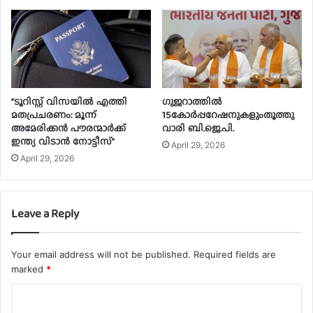
“ടൂറിസ്റ്റ് വിസയിൽ എത്തി
ഗുജറാത്തില്‍
മതപ്രചരണം: മൂന്ന്
15കോര്‍പ്പറേഷനുകളുംതൂത്തു
അമേരിക്കൻ പൗരന്മാർക്ക്
വാരി ബി.ജെ.പി.
ഇന്ത്യ വിടാൻ നോട്ടീസ്”
April 29, 2026
April 29, 2026
Leave a Reply
Your email address will not be published.
Required fields are
marked
*
C