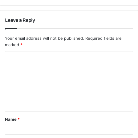
Leave a Reply
Your email address will not be published.
Required fields are
marked
*
C
o
m
m
e
n
t
Name
*
*