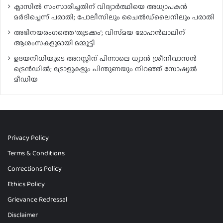
ക്ലാസിൽ സംസാരിച്ചതിന് വിദ്യാർത്ഥിയെ അധ്യാപകൻ
മർദിച്ചെന്ന് പരാതി; പോലീസിലും ചൈൽഡ്‌ലൈനിലും പരാതി
അഭിനയരംഗത്തെ ‘തുടക്കം’; വിസ്‍മയ മോഹന്‍ലാലിന്
ആശംസകളുമായി മമ്മൂട്ടി
ഉദയനിധിയുടെ അറസ്റ്റിന് പിന്നാലെ ധ്യാൻ ശ്രീനിവാസൻ
ട്രെൻഡിൽ; ട്രോളുകളും പിന്തുണയും നിറഞ്ഞ് സോഷ്യൽ
മീഡിയ
Privacy Policy
Terms & Conditions
Corrections Policy
Ethics Policy
Grievance Redressal
Disclaimer