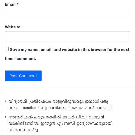
Email
*
Website
Save my name, email, and website in this browser for the next
time I comment.
വിദ്യാർഥി പ്രതിഷേധം രാജ്യവിരുദ്ധമല്ല; ജനാധിപത്യ
സംവാദത്തിന്റെ സ്വാഭാവിക മാർഗം: മോഹൻ ഭാഗവത്
അമേരിക്കൻ പര്യടനത്തിൽ മേയർ വി.വി. രാജേഷ്
വാഷിങ്ടണിൽ; ഇന്ത്യൻ എംബസി ഉദ്യോഗസ്ഥരുമായി
വികസന ചർച്ച