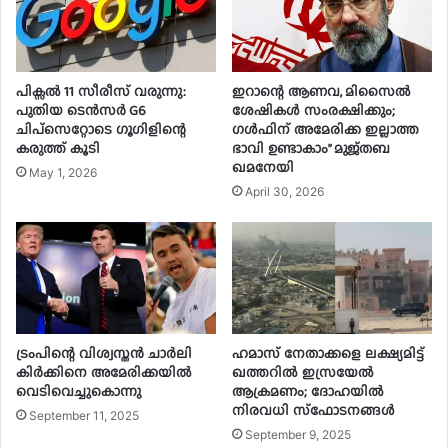
പിക്സൽ 11 സീരീസ് വരുന്നു:
ഇറാന്റെ ആണവ, മിസൈൽ
പുതിയ ടെൻസർ G6
ശേഷികൾ സംരക്ഷിക്കും;
ചിപ്‌സെറ്റോടെ ഗൂഗിളിന്റെ
ഗൾഫിന് അമേരിക്ക ഇല്ലാത്ത
കരുത്ത് കൂടി
ഭാവി ഉണ്ടാകാം” മുജ്‌തബ
ഖമനേയി
May 1, 2026
April 30, 2026
ട്രംപിന്റെ വിശ്വസ്തന്‍ ചാര്‍ലി
ഹമാസ് നേതാക്കളെ ലക്ഷ്യമിട്ട്
കിര്‍ക്കിനെ അമേരിക്കയില്‍
ഖത്തറില്‍ ഇസ്രയേല്‍
വെടിവെച്ചുകൊന്നു
ആക്രമണം; ദോഹയില്‍
നിരവധി സ്‌ഫോടനങ്ങള്‍
September 11, 2025
September 9, 2025