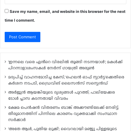
Save my name, email, and website in this browser for the next
time I comment.
‘ഇന്നലെ വരെ എൻ്റെ വിരലിൽ തൂങ്ങി നടന്നയാൾ’; മകൾ‌ക്ക്
പിറന്നാളാശംസകൾ നേർന്ന് ഗായത്രി അരുൺ
മദ്യപിച്ച് വാഹനമോടിച്ച കേസ്; ‘ഹെലൻ ഓഫ് സ്പാർട്ട’ക്കെതിരെ
കർശന നടപടി, ഡ്രൈവിങ് ലൈസൻസ് സസ്പെൻഡ്
അർജുൻ ആയങ്കിയുടെ ദൃശ്യങ്ങൾ പുറത്ത്; പാലിയേക്കര
ടോൾ പ്ലാസ കടന്നതായി വിവരം
ക്ഷേമ പെൻഷൻ വിതരണം ബാങ്ക് അക്കൗണ്ടിലേക്ക് നേരിട്ട്;
തീരുമാനത്തിന് പിന്നിലെ കാരണം വ്യക്തമാക്കി സംസ്ഥാന
സർക്കാർ
‘അതേ ആൾ, പുതിയ ലുക്ക്’; വൈറലായി മഞ്ജു പിള്ളയുടെ