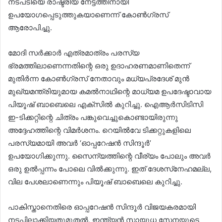
നടപടിയെ രാഷ്ട്രീയ നേട്ടത്തിനായി
ഉപയോഗപ്പെടുത്തുകയാണെന്ന് കോൺഗ്രസ്
ആരോപിച്ചു.
മോദി സർക്കാർ എത്രമാത്രം പരസ്യ
ഭ്രമത്തിലാണെന്നതിന്റെ ഒരു ഉദാഹരണമാണിതെന്ന്
മുതിർന്ന കോൺഗ്രസ് നേതാവും മധ്യപ്രദേശ് മുൻ
മുഖ്യമന്ത്രിയുമായ കമൽനാഥിന്റെ മാധ്യമ ഉപദേഷ്ടാവായ
പിയൂഷ് ബാബെലെ എക്‌സിൽ കുറിച്ചു. ഐആർസിടിസി
ഇ-ടിക്കറ്റിന്റെ ചിത്രം പങ്കുവെച്ചുകൊണ്ടായിരുന്നു
അദ്ദേഹത്തിന്റെ വിമർശനം. റെയിൽവേ ടിക്കറ്റുകളിലെ
പരസ്യമായി അവർ ‘ഓപ്പറേഷൻ സിന്ദൂർ’
ഉപയോഗിക്കുന്നു. സൈന്യത്തിന്റെ വീര്യം പോലും അവർ
ഒരു ഉൽപ്പന്നം പോലെ വിൽക്കുന്നു. ഇത് ദേശസ്‌നേഹമല്ല,
വില പേശലാണെന്നും പിയൂഷ് ബാബെലെ കുറിച്ചു.
പാകിസ്താനെതിരെ ഓപ്പറേഷൻ സിന്ദൂർ വിജയകരമായി
നടപ്പിലാക്കിയതുമുതൽ, ഇന്ത്യൻ സായുധ സേനയുടെ