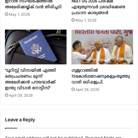
ഇറാൻ സംഘർഷത്തിൽ
NEET UG 2026 പരീക്ഷ
അമേരിക്കയ്ക്ക് വൻ തിരിച്ചടി
എഴുതുന്നവർ ശ്രദ്ധിക്കേണ്ട
പ്രധാന കാര്യങ്ങൾ
May 1, 2026
May 1, 2026
“ടൂറിസ്റ്റ് വിസയിൽ എത്തി
ഗുജറാത്തില്‍
മതപ്രചരണം: മൂന്ന്
15കോര്‍പ്പറേഷനുകളുംതൂത്തു
അമേരിക്കൻ പൗരന്മാർക്ക്
വാരി ബി.ജെ.പി.
ഇന്ത്യ വിടാൻ നോട്ടീസ്”
April 29, 2026
April 29, 2026
Leave a Reply
Your email address will not be published.
Required fields are