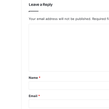
Leave a Reply
Your email address will not be published.
Required f
C
o
m
m
e
n
t
Name
*
*
Email
*