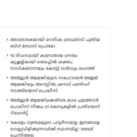
അവതാരകയായി റെനീഷ; ശ്രദ്ധനേടി പുതിയ
ബി​ഗ് ബോസ് പ്രൊമോ
10 ദിവസമായി കാണാതായ ഗൗതം
കൃഷ്ണയ്ക്കായി തെരച്ചിൽ ശക്തം;
നാവികസേനയും കോസ്റ്റ് ഗാർഡും രംഗത്ത്
അർജുൻ ആയങ്കിയുടെ സഹോദരൻ അജയ്
ആയങ്കിയും അറസ്റ്റിൽ; ക്രൗഡ് ഫണ്ടിംഗ്
നടത്തിയെന്ന് പൊലീസ്
അർജുൻ ആയങ്കിക്കെതിരെ കാപ്പ ചുമത്താൻ
പൊലീസ് നീക്കം; 23 കേസുകളിൽ പ്രതിയെന്ന്
റിപ്പോർട്ട്
‘കേരളം ഗുണ്ടകളുടെ പറുദീസയല്ല; ജനങ്ങളെ
വെല്ലുവിളിക്കുന്നവർക്ക് സ്ഥാനമില്ല’: രമേശ്
ചെന്നിത്തല