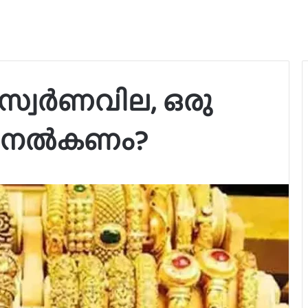
സ്വർണവില, ഒരു
്ര നൽകണം?