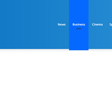
News
Business
Cinema
S