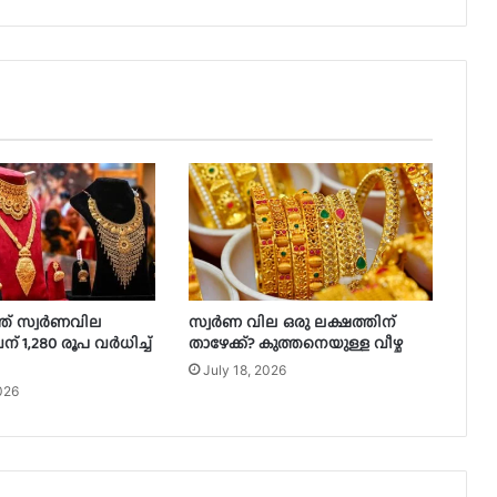
ത് സ്വർണവില
സ്വര്‍ണ വില ഒരു ലക്ഷത്തിന്
ന് 1,280 രൂപ വർധിച്ച്
താഴേക്ക്? കുത്തനെയുള്ള വീഴ്ച
July 18, 2026
026