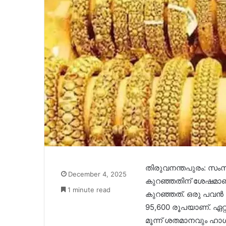
തിരുവനന്തപുരം: സംസ
December 4, 2025
കുറഞ്ഞതിന് ശേഷമാണ്
1 minute read
കുറഞ്ഞത്. ഒരു പവൻ 
95,600 രൂപയാണ്. ഏറ
മൂന്ന് ശതമാനവും ഹാ