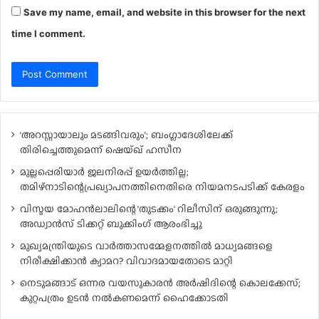
Save my name, email, and website in this browser for the next
time I comment.
‘അറസ്റ്റായാലും മടങ്ങിവരും’; ബംഗ്ലാദേശിലേക്ക്
തിരിച്ചെത്തുമെന്ന് ഷെയ്ഖ് ഹസീന
മുല്ലപ്പെരിയാർ ജലനിരപ്പ് ഉയർത്തില്ല;
തമിഴ്‌നാടിന്റെപ്രഖ്യാപനത്തിനെതിരെ നിയമനടപടിക്ക് കേരളം
വിസ്മയ മോഹൻലാലിന്റെ ‘തുടക്കം’ റിലീസിന് ഒരുങ്ങുന്നു;
അഡ്വാൻസ് ടിക്കറ്റ് ബുക്കിംഗ് ആരംഭിച്ചു
മുഖ്യമന്ത്രിയുടെ വാർത്താസമ്മേളനത്തിൽ മാധ്യമങ്ങളെ
നിരീക്ഷിക്കാൻ ക്യാമറ? വിവാദമായതോടെ മാറ്റി
നെടുമങ്ങാട് ഒന്നര വയസുകാരൻ അർഷിദിന്റെ കൊലക്കേസ്;
കുറ്റപത്രം ഉടൻ നൽകണമെന്ന് ഹൈക്കോടതി