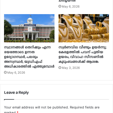
ചർച്ചയിൽ
May 6, 2026
സ്ഥാനങ്ങൾ തെറിക്കും എന്ന
സ്വർണവില വീണ്ടും ഉയർന്നു;
ഭയത്തോടെ ഉന്നത
കേരളത്തിൽ പവന് പുതിയ
ഉദ്യോഗസ്ഥർ, പലരും
ഉയരം, വിവാഹ സീസണിൽ
അസ്വസ്ഥർ, യുഡിഎഫ്
കുടുംബങ്ങൾക്ക് ആശങ്ക
അധികാരത്തിൽ എത്തുമ്പോൾ
May 3, 2026
May 6, 2026
Leave a Reply
Your email address will not be published.
Required fields are
marked
*