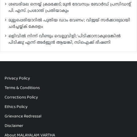
ശബരിമല നെയ്യ് ക്രമക്കേട്; മുൻ ദേവസ്വം ബോർഡ് പ്രസിഡന്റ്
പി. എസ്. പ്രശാന്ത് പ്രതിയാകും
മുല്ലപ്പെരിയാറിൽ പുതിയ ഡാം വേണം’; വിജയ് സർക്കാരുമായി
ചർച്ചയ്ക്ക് കേരളം
ഒളിവിൽ നിന്ന് വീണ്ടും വെല്ലുവിളി; ‘പിടിക്കാനാകുമെങ്കിൽ
പിടിക്കൂ’ എന്ന് അർജുൻ ആയങ്കി, സിഐക്ക് ഭീഷണി
Privacy Policy
Terms & Conditions
Corrections Policy
Ethics Policy
Grievance Redressal
Disclaimer
About MALAYALAM VARTHA