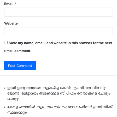
Email
*
Website
Save my name, email, and website in this browser for the next
time I comment.
ഇഡി ഉദ്യോഗസ്ഥരെ ആക്രമിച്ച കേസ്; എം. വി. ഗോവിന്ദനും
ജോൺ ബ്രിട്ടാസും അടക്കമുള്ള സിപിഎം നേതാക്കളെ ചോദ്യം
ചെയ്യും
കേരള ഹൗസിൽ ആഭ്യന്തര തർക്കം; ലോ ഓഫീസർ ഗ്രാൻസിക്ക്
സ്ഥലംമാറ്റം