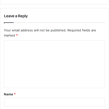
Leave a Reply
Your email address will not be published.
Required fields are
marked
*
C
o
m
m
e
n
t
Name
*
*