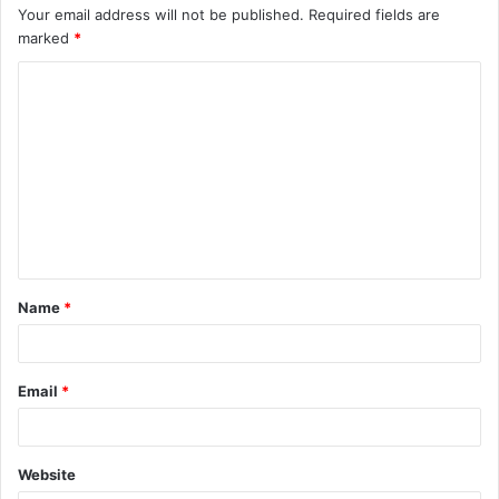
Your email address will not be published.
Required fields are
marked
*
C
o
m
m
e
n
t
Name
*
*
Email
*
Website