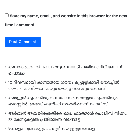
Save my name, email, and website in this browser for the next
time I comment.
അവതാരകയായി റെനീഷ; ശ്രദ്ധനേടി പുതിയ ബി​ഗ് ബോസ്
പ്രൊമോ
10 ദിവസമായി കാണാതായ ഗൗതം കൃഷ്ണയ്ക്കായി തെരച്ചിൽ
ശക്തം; നാവികസേനയും കോസ്റ്റ് ഗാർഡും രംഗത്ത്
അർജുൻ ആയങ്കിയുടെ സഹോദരൻ അജയ് ആയങ്കിയും
അറസ്റ്റിൽ; ക്രൗഡ് ഫണ്ടിംഗ് നടത്തിയെന്ന് പൊലീസ്
അർജുൻ ആയങ്കിക്കെതിരെ കാപ്പ ചുമത്താൻ പൊലീസ് നീക്കം;
23 കേസുകളിൽ പ്രതിയെന്ന് റിപ്പോർട്ട്
‘കേരളം ഗുണ്ടകളുടെ പറുദീസയല്ല; ജനങ്ങളെ