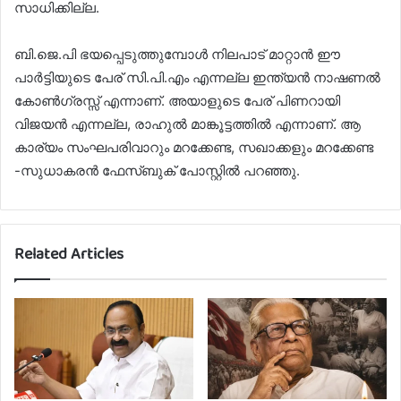
സാധിക്കില്ല.
ബി.ജെ.പി ഭയപ്പെടുത്തുമ്പോൾ നിലപാട് മാറ്റാൻ ഈ
പാർട്ടിയുടെ പേര് സി.പി.എം എന്നല്ല ഇന്ത്യൻ നാഷണൽ
കോൺഗ്രസ്സ് എന്നാണ്. അയാളുടെ പേര് പിണറായി
വിജയൻ എന്നല്ല, രാഹുൽ മാങ്കൂട്ടത്തിൽ എന്നാണ്. ആ
കാര്യം സംഘപരിവാറും മറക്കേണ്ട, സഖാക്കളും മറക്കേണ്ട
-സുധാകരൻ ഫേസ്ബുക് പോസ്റ്റിൽ പറഞ്ഞു.
Related Articles