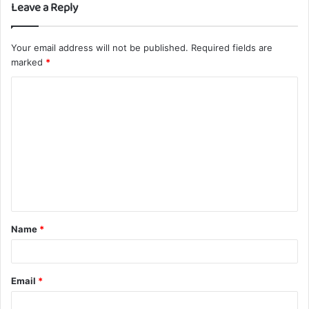
Leave a Reply
Your email address will not be published.
Required fields are
marked
*
C
o
m
m
e
n
t
Name
*
*
Email
*