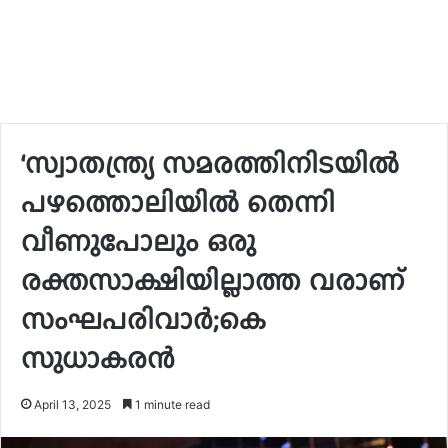
‘സ്വാതന്ത്ര്യ സമരത്തിനിടയിൽ
പഴത്തൊലിയിൽ തെന്നി
വീണുപോലും ഒരു
രക്തസാക്ഷിയില്ലാത്ത വരാണ്
സംഘപരിവാർ;കെ
സുധാകരൻ
April 13, 2025
1 minute read