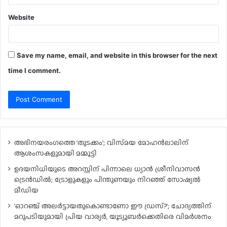
Website
Save my name, email, and website in this browser for the next
time I comment.
അഭിനയരംഗത്തെ ‘തുടക്കം’; വിസ്‍മയ മോഹന്‍ലാലിന്
ആശംസകളുമായി മമ്മൂട്ടി
ഉദയനിധിയുടെ അറസ്റ്റിന് പിന്നാലെ ധ്യാൻ ശ്രീനിവാസൻ
ട്രെൻഡിൽ; ട്രോളുകളും പിന്തുണയും നിറഞ്ഞ് സോഷ്യൽ
മീഡിയ
‘ഓറഞ്ച് അലർട്ടായതുകൊണ്ടാണോ ഈ ഡ്രസ്?’; ചോദ്യത്തിന്
മറുപടിയുമായി പ്രിയ വാര്യർ, യൂട്യൂബർക്കെതിരെ വിമർശനം