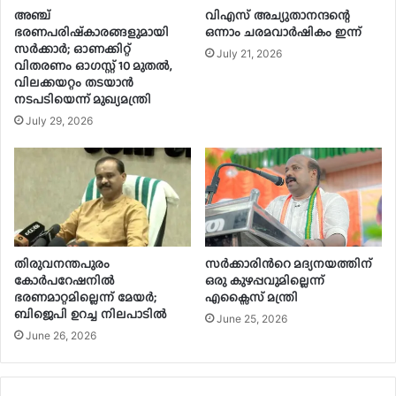
അഞ്ച്
വിഎസ് അച്യുതാനന്ദന്റെ
ഭരണപരിഷ്‌കാരങ്ങളുമായി
ഒന്നാം ചരമവാർഷികം ഇന്ന്
സർക്കാർ; ഓണക്കിറ്റ്
July 21, 2026
വിതരണം ഓഗസ്റ്റ് 10 മുതൽ,
വിലക്കയറ്റം തടയാൻ
നടപടിയെന്ന് മുഖ്യമന്ത്രി
July 29, 2026
തിരുവനന്തപുരം
സർക്കാരിന്‍റെ മദ്യനയത്തിന്
കോർപറേഷനിൽ
ഒരു കുഴപ്പവുമില്ലെന്ന്
ഭരണമാറ്റമില്ലെന്ന് മേയർ;
എക്സൈസ് മന്ത്രി
ബിജെപി ഉറച്ച നിലപാടിൽ
June 25, 2026
June 26, 2026