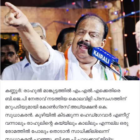
കണ്ണൂർ: രാഹുൽ മാങ്കൂട്ടത്തിൽ എം.എല്‍.എക്കെതിരെ
ബി.ജെ.പി നേതാവ് നടത്തിയ കൊലവിളി പ്രസംഗത്തിന്
മറുപടിയുമായി കോൺഗ്രസ് അധ്യക്ഷൻ കെ.
സുധാകരൻ. കുഴിയിൽ കിടക്കുന്ന ഹെഡ്ഗേവാർ എണീറ്റ്
വന്നാലും രാഹുലിന്റെ കയ്യിലും കാലിലും എന്നല്ല ഒരു
രോമത്തിൽ പോലും തൊടാൻ സാധിക്കില്ലെന്ന്
സുധാകരൻ പറഞ്ഞു. ബി.ജെ.പി പാലക്കാട് ജില്ല