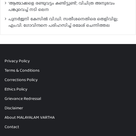
‘ആത്മാക്കളെ രണ്ടുവട്ടം കണ്ടിട്ടുണ്ട്’; വിചിത്ര അനുഭവം
പങ്കുവെച്ച് നടി ലെന
പുനർജനി കേസിൽ വി.ഡി. സതീശനെതിരെ തെളിവില്ല;
എം.വി. ഗോവിന്ദനെ പരിഹസിച്ച് രമേശ് ചെന്നിത്തല
Privacy Policy
Terms & Conditions
Corrections Policy
Ethics Policy
Grievance Redressal
Disclaimer
About MALAYALAM VARTHA
Contact