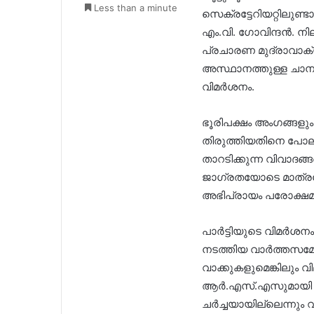
Less than a minute
സെക്രട്ടേറിയറ്റിലുണ്ട
എം.വി. ഗോവിന്ദൻ. നില
പ്രചാരണ മുദ്രാവാക്യ
അസ്ഥാനത്തുള്ള ചാനൽ 
വിമർശനം.
ഭൂരിപക്ഷം അംഗങ്ങള
തിരുത്തിയതിനെ പോലും
താറടിക്കുന്ന വിവാദങ
ജാഗ്രതയോടെ മാത്ര
അഭിപ്രായം പരോക്ഷമായി
പാർട്ടിയുടെ വിമർശനം
നടത്തിയ വാർത്തസമ്മ
വാക്കുകളുമെങ്കിലും വ
ആർ.എസ്.എസുമായി ബന്
ചർച്ചയായില്ലെന്നും