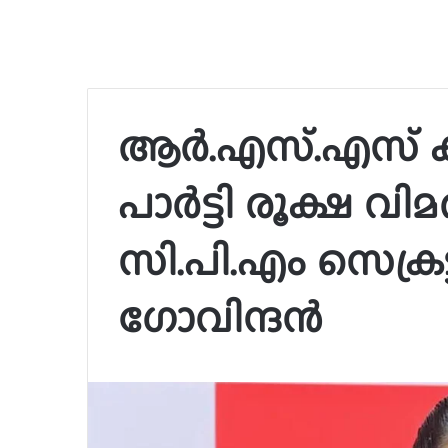
ആർ.എസ്.എസ് കൂട്ട
പാർട്ടി രൂക്ഷ വിമ
സി.പി.എം സെക്രട്
ഗോവിന്ദൻ