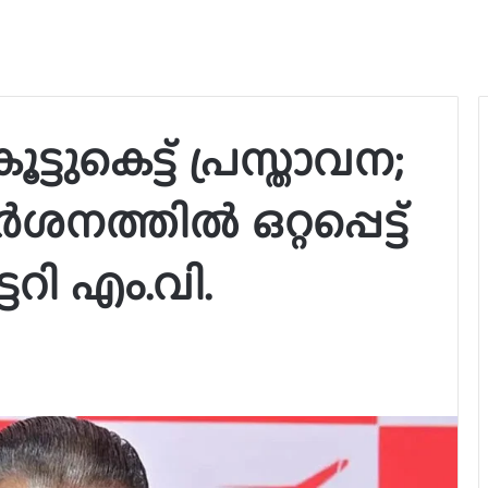
ുകെട്ട് പ്രസ്താവന;
ർശനത്തിൽ ഒറ്റപ്പെട്ട്
ടറി എം.വി.