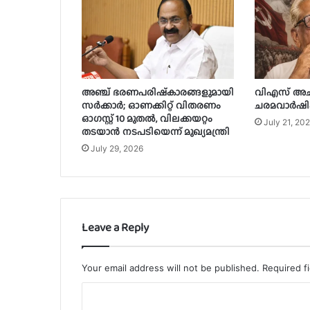
അഞ്ച് ഭരണപരിഷ്‌കാരങ്ങളുമായി
വിഎസ് അച്യ
സർക്കാർ; ഓണക്കിറ്റ് വിതരണം
ചരമവാർഷിക
ഓഗസ്റ്റ് 10 മുതൽ, വിലക്കയറ്റം
July 21, 20
തടയാൻ നടപടിയെന്ന് മുഖ്യമന്ത്രി
July 29, 2026
Leave a Reply
Your email address will not be published.
Required f
C