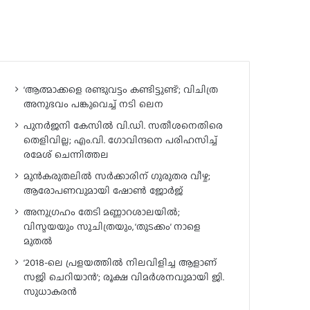
‘ആത്മാക്കളെ രണ്ടുവട്ടം കണ്ടിട്ടുണ്ട്’; വിചിത്ര
അനുഭവം പങ്കുവെച്ച് നടി ലെന
പുനർജനി കേസിൽ വി.ഡി. സതീശനെതിരെ
തെളിവില്ല; എം.വി. ഗോവിന്ദനെ പരിഹസിച്ച്
രമേശ് ചെന്നിത്തല
മുൻകരുതലിൽ സർക്കാരിന് ഗുരുതര വീഴ്ച;
ആരോപണവുമായി ഷോൺ ജോർജ്
അനുഗ്രഹം തേടി മണ്ണാറശാലയിൽ;
വിസ്മയയും സുചിത്രയും, ‘തുടക്കം’ നാളെ
മുതൽ
‘2018-ലെ പ്രളയത്തിൽ നിലവിളിച്ച ആളാണ്
സജി ചെറിയാൻ’; രൂക്ഷ വിമർശനവുമായി ജി.
സുധാകരൻ