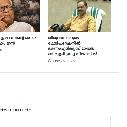
ുതാനന്ദന്റെ ഒന്നാം
തിരുവനന്തപുരം
ം ഇന്ന്
കോർപറേഷനിൽ
ഭരണമാറ്റമില്ലെന്ന് മേയർ;
26
ബിജെപി ഉറച്ച നിലപാടിൽ
June 26, 2026
ields are marked
*