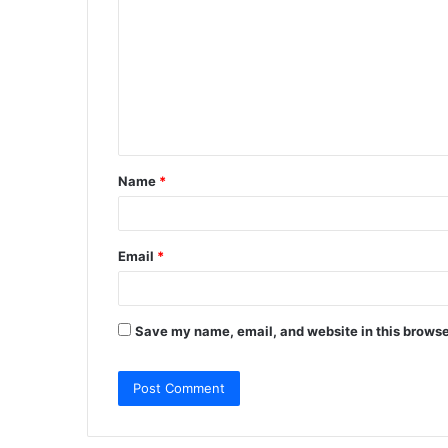
o
m
m
e
n
t
Name
*
*
Email
*
Save my name, email, and website in this browse