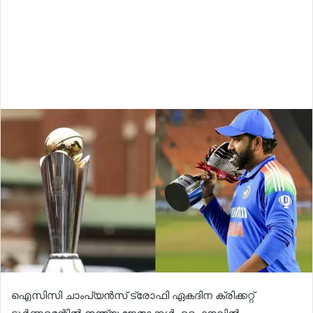
ഐസിസി ചാംപ്യൻസ് ട്രോഫി ഏകദിന ക്രിക്കറ്റ്