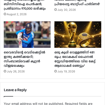
ബിസിസിഐ പെൻഷൻ;
പ്രിയപ്പെട്ട ബാറ്റിംഗ് പാർട്ണർ’
പ്രതിമാസം ₹70,000 ലഭിക്കും
July 30, 2026
August 2, 2026
വൈഭവിന്റെ വെടിക്കെട്ടിൽ
ഒരു കുപ്പി വെള്ളത്തിന് 481
ഇന്ത്യ കത്തിക്കയറി;
രൂപ; ലോകകപ്പ് ഫൈനൽ
സിംബാബ്‌വെക്ക് കൂറ്റൻ
സ്റ്റേഡിയത്തിലെ വില കേട്ട്
വിജയലക്ഷ്യം
ആരാധകർ ഞെട്ടും”
July 26, 2026
July 19, 2026
Leave a Reply
Your email address will not be published.
Required fields are