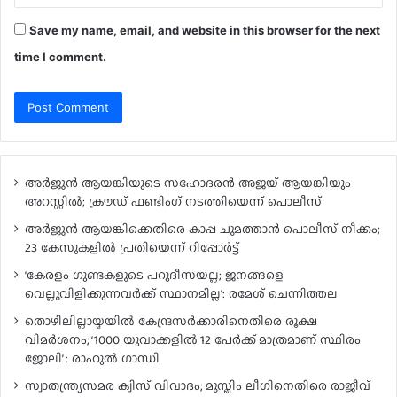
Save my name, email, and website in this browser for the next
time I comment.
അർജുൻ ആയങ്കിയുടെ സഹോദരൻ അജയ് ആയങ്കിയും
അറസ്റ്റിൽ; ക്രൗഡ് ഫണ്ടിംഗ് നടത്തിയെന്ന് പൊലീസ്
അർജുൻ ആയങ്കിക്കെതിരെ കാപ്പ ചുമത്താൻ പൊലീസ് നീക്കം;
23 കേസുകളിൽ പ്രതിയെന്ന് റിപ്പോർട്ട്
‘കേരളം ഗുണ്ടകളുടെ പറുദീസയല്ല; ജനങ്ങളെ
വെല്ലുവിളിക്കുന്നവർക്ക് സ്ഥാനമില്ല’: രമേശ് ചെന്നിത്തല
തൊഴിലില്ലായ്മയിൽ കേന്ദ്രസർക്കാരിനെതിരെ രൂക്ഷ
വിമർശനം; ‘1000 യുവാക്കളിൽ 12 പേർക്ക് മാത്രമാണ് സ്ഥിരം
ജോലി’ : രാഹുൽ ഗാന്ധി
സ്വാതന്ത്ര്യസമര ക്വിസ് വിവാദം; മുസ്ലിം ലീഗിനെതിരെ രാജീവ്