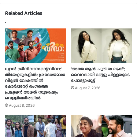
Related Articles
ധ്യാൻ ശ്രീനിവാസന്റെ ‘വിവാ:’
‘അതേ ആൾ, പുതിയ ലുക്ക്’;
തിയേറ്ററുകളിൽ; ശ്രദ്ധേയമായ
വൈറലായി മഞ്ജു പിള്ളയുടെ
വില്ലൻ വേഷത്തിൽ
ഫോട്ടോഷൂട്ട്
കോർപ്പറേറ്റ് രംഗത്തെ
August 7, 2026
പ്രമുഖൻ അമൽ സുരേഷും
വെള്ളിത്തിരയിൽ
August 8, 2026