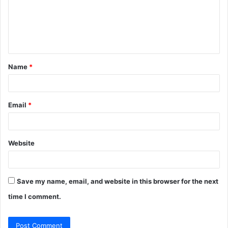
m
e
n
t
Name
*
*
Email
*
Website
Save my name, email, and website in this browser for the next
time I comment.