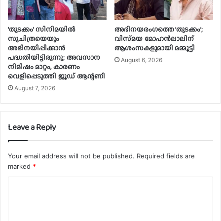
‘തുടക്കം’ സിനിമയിൽ
അഭിനയരംഗത്തെ ‘തുടക്കം’;
സുചിത്രയെയും
വിസ്‍മയ മോഹന്‍ലാലിന്
അഭിനയിപ്പിക്കാൻ
ആശംസകളുമായി മമ്മൂട്ടി
പദ്ധതിയിട്ടിരുന്നു; അവസാന
August 6, 2026
നിമിഷം മാറ്റം, കാരണം
വെളിപ്പെടുത്തി ജൂഡ് ആന്റണി
August 7, 2026
Leave a Reply
Your email address will not be published.
Required fields are
marked
*
C
o
m