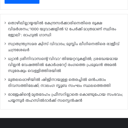
തൊഴിലില്ലായ്മയിൽ കേന്ദ്രസർക്കാരിനെതിരെ രൂക്ഷ
വിമർശനം; ‘1000 യുവാക്കളിൽ 12 പേർക്ക് മാത്രമാണ് സ്ഥിരം
ജോലി’ : രാഹുൽ ഗാന്ധി
സ്വാതന്ത്ര്യസമര ക്വിസ് വിവാദം; മുസ്ലിം ലീഗിനെതിരെ രാജീവ്
ചന്ദ്രശേഖർ
ധ്യാൻ ശ്രീനിവാസന്റെ ‘വിവാ:’ തിയേറ്ററുകളിൽ; ശ്രദ്ധേയമായ
വില്ലൻ വേഷത്തിൽ കോർപ്പറേറ്റ് രംഗത്തെ പ്രമുഖൻ അമൽ
സുരേഷും വെള്ളിത്തിരയിൽ
മുതലപ്പൊഴിയിൽ ഷിജിനായുള്ള തെരച്ചിൽ ഒൻപതാം
ദിവസത്തിലേക്ക്; നാലംഗ സ്കൂബ സംഘം സ്ഥലത്തെത്തി
രാജേഷിന്റെ മൃതദേഹം ഫ്രീസറില്ലാതെ കൊണ്ടുപോയ സംഭവം;
പയ്യന്നൂർ തഹസിൽദാർക്ക് സസ്പെൻഷൻ