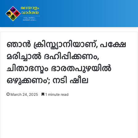
ഞാൻ ക്രിസ്ത്യാനിയാണ്, പക്ഷേ
മരിച്ചാൽ ദഹിപ്പിക്കണം,
ചിതാഭസ്മം ഭാരതപുഴയിൽ
ഒഴുക്കണം’; നടി ഷീല
March 24, 2025
1 minute read