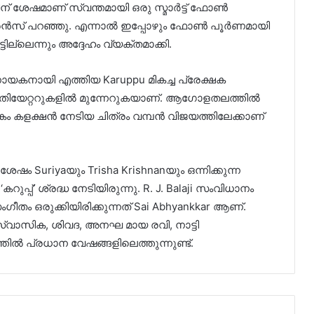
ിന് ശേഷമാണ് സ്വന്തമായി ഒരു സ്മാർട്ട് ഫോൺ
്ദ്രൻസ് പറഞ്ഞു. എന്നാൽ ഇപ്പോഴും ഫോൺ പൂർണമായി
ടില്ലെന്നും അദ്ദേഹം വ്യക്തമാക്കി.
യകനായി എത്തിയ Karuppu മികച്ച പ്രേക്ഷക
തിയേറ്ററുകളിൽ മുന്നേറുകയാണ്. ആഗോളതലത്തിൽ
ം കളക്ഷൻ നേടിയ ചിത്രം വമ്പൻ വിജയത്തിലേക്കാണ്
് ശേഷം Suriyaയും Trisha Krishnanയും ഒന്നിക്കുന്ന
റുപ്പ്’ ശ്രദ്ധ നേടിയിരുന്നു. R. J. Balaji സംവിധാനം
ഗീതം ഒരുക്കിയിരിക്കുന്നത് Sai Abhyankkar ആണ്.
സ്വാസിക, ശിവദ, അനഘ മായ രവി, നാട്ടി
്തിൽ പ്രധാന വേഷങ്ങളിലെത്തുന്നുണ്ട്.