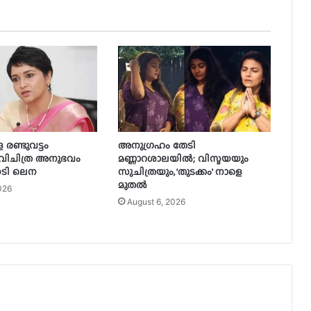
 രണ്ടുവട്ടം
അനുഗ്രഹം തേടി
്’; വിചിത്ര അനുഭവം
മണ്ണാറശാലയിൽ; വിസ്മയയും
 നടി ലെന
സുചിത്രയും, ‘തുടക്കം’ നാളെ
മുതൽ
026
August 6, 2026