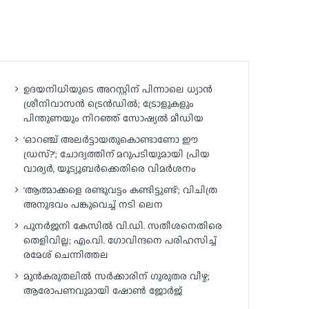
ഉദയനിധിയുടെ അറസ്റ്റിന് പിന്നാലെ ധ്യാൻ
ശ്രീനിവാസൻ ട്രെൻഡിൽ; ട്രോളുകളും
പിന്തുണയും നിറഞ്ഞ് സോഷ്യൽ മീഡിയ
‘ഓറഞ്ച് അലർട്ടായതുകൊണ്ടാണോ ഈ
ഡ്രസ്?’; ചോദ്യത്തിന് മറുപടിയുമായി പ്രിയ
വാര്യർ, യൂട്യൂബർക്കെതിരെ വിമർശനം
‘ആത്മാക്കളെ രണ്ടുവട്ടം കണ്ടിട്ടുണ്ട്’; വിചിത്ര
അനുഭവം പങ്കുവെച്ച് നടി ലെന
പുനർജനി കേസിൽ വി.ഡി. സതീശനെതിരെ
തെളിവില്ല; എം.വി. ഗോവിന്ദനെ പരിഹസിച്ച്
രമേശ് ചെന്നിത്തല
മുൻകരുതലിൽ സർക്കാരിന് ഗുരുതര വീഴ്ച;
ആരോപണവുമായി ഷോൺ ജോർജ്