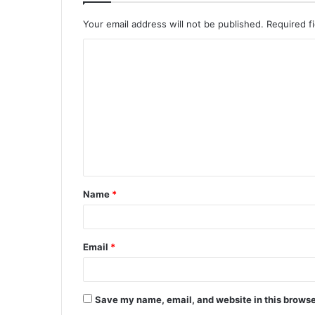
Your email address will not be published.
Required f
C
o
m
m
e
n
t
Name
*
*
Email
*
Save my name, email, and website in this browse