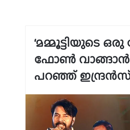
‘മമ്മൂട്ടിയുടെ ഒരു
ഫോൺ വാങ്ങാൻ പ്രേ
പറഞ്ഞ് ഇന്ദ്രൻസ