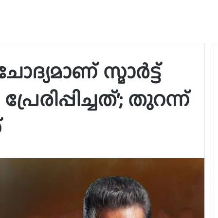
 ചോദ്യമാണ് സ്മാർട്ട്
രിപ്പിച്ചത്’; തുറന്ന്
്