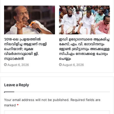
‘2018-ലെ പ്രളയത്തിൽ
ഇഡി ഉദ്യോഗസ്ഥരെ ആക്രമിച്ച
നിലവിളിച്ച ആളാണ് സജി
കേസ്; എം. വി. ഗോവിന്ദനും
ചെറിയാൻ’; രൂക്ഷ
ജോൺ ബ്രിട്ടാസും അടക്കമുള്ള
വിമർശനവുമായി ജി.
സിപിഎം നേതാക്കളെ ചോദ്യം
സുധാകരൻ
ചെയ്യും
August 6, 2026
August 6, 2026
Leave a Reply
Your email address will not be published.
Required fields are
marked
*