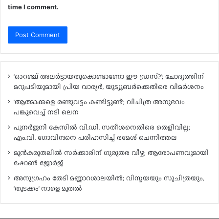
time I comment.
‘ഓറഞ്ച് അലർട്ടായതുകൊണ്ടാണോ ഈ ഡ്രസ്?’; ചോദ്യത്തിന്
മറുപടിയുമായി പ്രിയ വാര്യർ, യൂട്യൂബർക്കെതിരെ വിമർശനം
‘ആത്മാക്കളെ രണ്ടുവട്ടം കണ്ടിട്ടുണ്ട്’; വിചിത്ര അനുഭവം
പങ്കുവെച്ച് നടി ലെന
പുനർജനി കേസിൽ വി.ഡി. സതീശനെതിരെ തെളിവില്ല;
എം.വി. ഗോവിന്ദനെ പരിഹസിച്ച് രമേശ് ചെന്നിത്തല
മുൻകരുതലിൽ സർക്കാരിന് ഗുരുതര വീഴ്ച; ആരോപണവുമായി
ഷോൺ ജോർജ്
അനുഗ്രഹം തേടി മണ്ണാറശാലയിൽ; വിസ്മയയും സുചിത്രയും,
‘തുടക്കം’ നാളെ മുതൽ