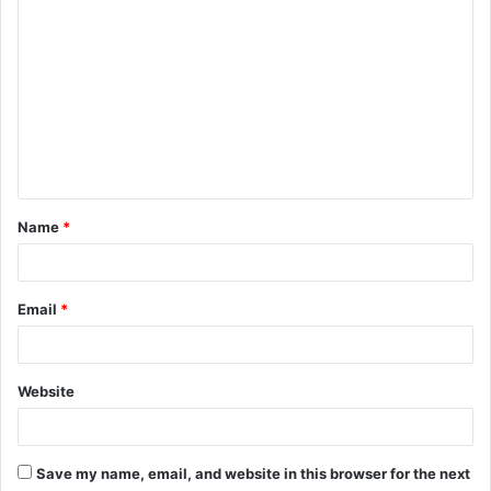
C
o
m
m
e
n
t
Name
*
*
Email
*
Website
Save my name, email, and website in this browser for the next