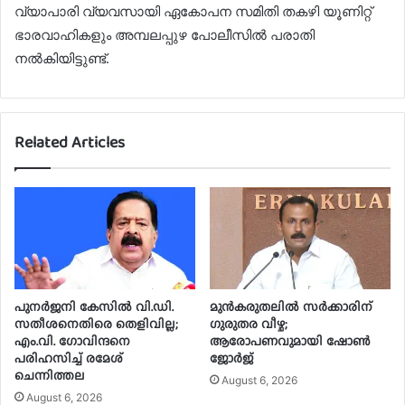
വ്യാപാരി വ്യവസായി ഏകോപന സമിതി തകഴി യൂണിറ്റ്
ഭാരവാഹികളും അമ്പലപ്പുഴ പോലീസില്‍ പരാതി
നല്‍കിയിട്ടുണ്ട്.
Related Articles
പുനർജനി കേസിൽ വി.ഡി.
മുൻകരുതലിൽ സർക്കാരിന്
സതീശനെതിരെ തെളിവില്ല;
ഗുരുതര വീഴ്ച;
എം.വി. ഗോവിന്ദനെ
ആരോപണവുമായി ഷോൺ
പരിഹസിച്ച് രമേശ്
ജോർജ്
ചെന്നിത്തല
August 6, 2026
August 6, 2026