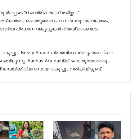
ൾപ്പെടെ 10 മന്ത്രിമാരാണ് തമിഴ്നാട്
. ആഭ്യന്തരം, പൊതുഭരണം, വനിത-യുവജനക്ഷേമം,
ുടങ്ങിയ പ്രധാന വകുപ്പുകൾ വിജയ് കൈവശം
ധനവകുപ്പും, Bussy Anand ഗ്രാമവികസനവും ജലവിഭവ
െയ്യുന്നു. Aadhav Arjunaയ്ക്ക് പൊതുമരാമത്തും
hanaയ്ക്ക് വ്യവസായ വകുപ്പും നൽകിയിട്ടുണ്ട്.