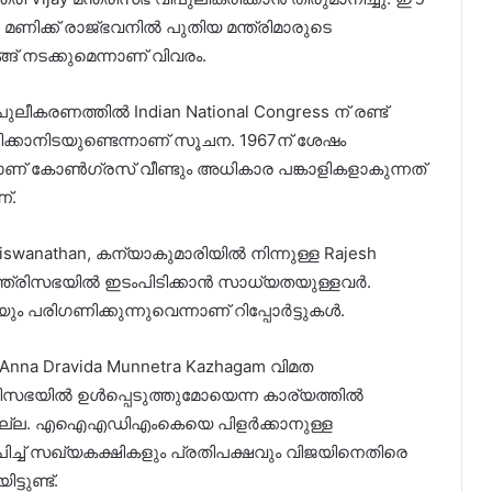
 മണിക്ക് രാജ്ഭവനിൽ പുതിയ മന്ത്രിമാരുടെ
് നടക്കുമെന്നാണ് വിവരം.
ുലീകരണത്തിൽ Indian National Congress ന് രണ്ട്
ഭിക്കാനിടയുണ്ടെന്നാണ് സൂചന. 1967ന് ശേഷം
ായാണ് കോൺഗ്രസ് വീണ്ടും അധികാര പങ്കാളികളാകുന്നത്
്.
wanathan, കന്യാകുമാരിയിൽ നിന്നുള്ള Rajesh
ന്ത്രിസഭയിൽ ഇടംപിടിക്കാൻ സാധ്യതയുള്ളവർ.
ം പരിഗണിക്കുന്നുവെന്നാണ് റിപ്പോർട്ടുകൾ.
Anna Dravida Munnetra Kazhagam വിമത
സഭയിൽ ഉൾപ്പെടുത്തുമോയെന്ന കാര്യത്തിൽ
യില്ല. എഐഎഡിഎംകെയെ പിളർക്കാനുള്ള
ിച്ച് സഖ്യകക്ഷികളും പ്രതിപക്ഷവും വിജയിനെതിരെ
്ടുണ്ട്.