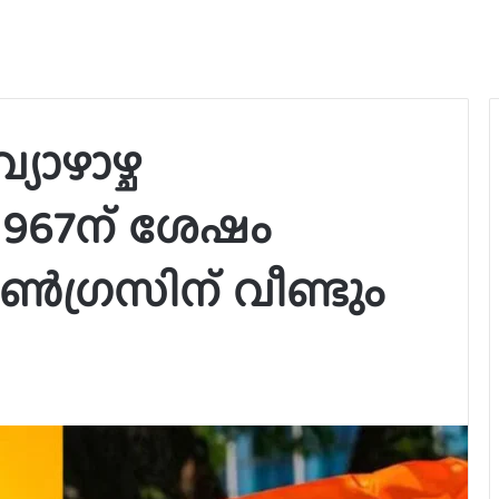
യാഴാഴ്ച
 1967ന് ശേഷം
ൺഗ്രസിന് വീണ്ടും