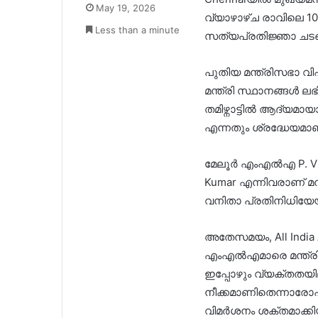
May 19, 2026
വ്യാഴാഴ്ച രാവിലെ 10
Less than a minute
സത്യപ്രതിജ്ഞാ ചടങ്ങ
പുതിയ മന്ത്രിസഭാ വിപ
മന്ത്രി സ്ഥാനങ്ങൾ ല
തമിഴ്നാട്ടിൽ ആദ്യമ
എന്നതും ശ്രദ്ധേയമാണ
മേലൂർ എംഎൽഎ P. Vis
Kumar എന്നിവരാണ് മ
വനിതാ പ്രതിനിധിയേയു
അതേസമയം, All India 
എംഎൽഎമാരെ മന്ത്രി
ഇപ്പോഴും വ്യക്തത
നീക്കമാണിതെന്നാരോപ
വിമർശനം ശക്തമാക്കിയിട