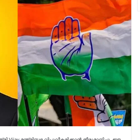
്രി Vijay മന്ത്രിസഭ വിപുലീകരിക്കാൻ തീരുമാനിച്ചു. ഈ