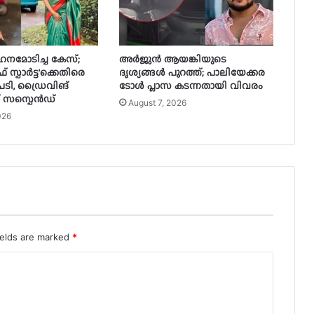
വാഹനമോടിച്ച കേസ്;
അർജുൻ ആയങ്കിയുടെ
സ്പാർട്ട’ക്കെതിരെ
ദൃശ്യങ്ങൾ പുറത്ത്; പാലിയേക്കര
ടി, ഡ്രൈവിങ്
ടോൾ പ്ലാസ കടന്നതായി വിവരം
സസ്പെൻഡ്
August 7, 2026
026
ields are marked
*