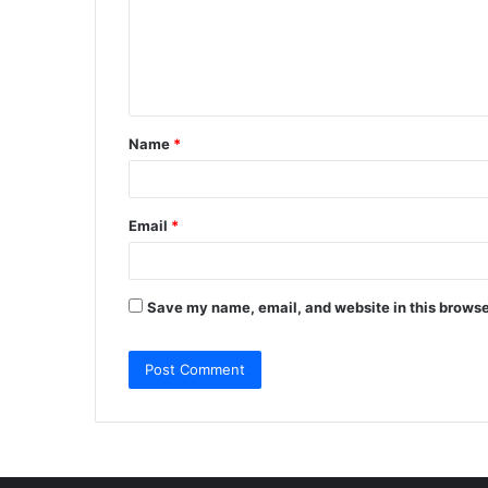
m
e
n
t
Name
*
*
Email
*
Save my name, email, and website in this browse