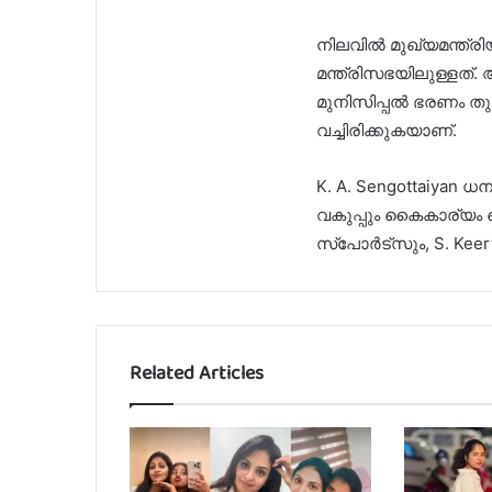
നിലവിൽ മുഖ്യമന്ത്രിയു
മന്ത്രിസഭയിലുള്ളത്
മുനിസിപ്പൽ ഭരണം ത
വച്ചിരിക്കുകയാണ്.
K. A. Sengottaiyan 
വകുപ്പും കൈകാര്യം ച
സ്പോർട്സും, S. Keert
Related Articles