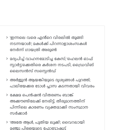
‘ഇന്നലെ വരെ എൻ്റെ വിരലിൽ തൂങ്ങി
നടന്നയാൾ’; മകൾ‌ക്ക് പിറന്നാളാശംസകൾ
നേർന്ന് ഗായത്രി അരുൺ
മദ്യപിച്ച് വാഹനമോടിച്ച കേസ്; ‘ഹെലൻ ഓഫ്
സ്പാർട്ട’ക്കെതിരെ കർശന നടപടി, ഡ്രൈവിങ്
ലൈസൻസ് സസ്പെൻഡ്
അർജുൻ ആയങ്കിയുടെ ദൃശ്യങ്ങൾ പുറത്ത്;
പാലിയേക്കര ടോൾ പ്ലാസ കടന്നതായി വിവരം
ക്ഷേമ പെൻഷൻ വിതരണം ബാങ്ക്
അക്കൗണ്ടിലേക്ക് നേരിട്ട്; തീരുമാനത്തിന്
പിന്നിലെ കാരണം വ്യക്തമാക്കി സംസ്ഥാന
സർക്കാർ
‘അതേ ആൾ, പുതിയ ലുക്ക്’; വൈറലായി
മഞ്ജു പിള്ളയുടെ ഫോട്ടോഷൂട്ട്