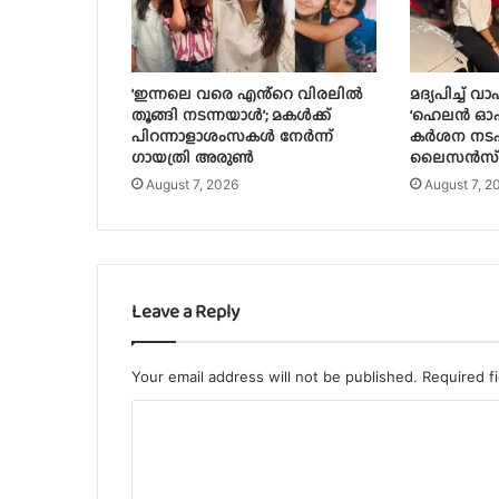
‘ഇന്നലെ വരെ എൻ്റെ വിരലിൽ
മദ്യപിച്ച് 
തൂങ്ങി നടന്നയാൾ’; മകൾ‌ക്ക്
‘ഹെലൻ ഓഫ് 
പിറന്നാളാശംസകൾ നേർന്ന്
കർശന നടപ
ഗായത്രി അരുൺ
ലൈസൻസ് 
August 7, 2026
August 7, 2
Leave a Reply
Your email address will not be published.
Required f
C
o
m