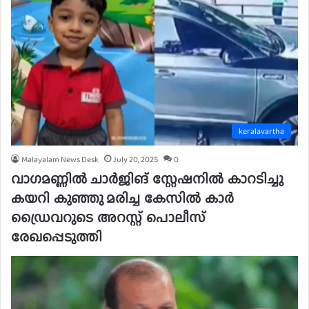
keralavartha
Malayalam News Desk
July 20, 2025
0
വാഗമണ്ണിൽ ചാർജിങ് സ്റ്റേഷനിൽ കാറടിച്ചു
കയറി കുഞ്ഞു മരിച്ച കേസിൽ കാർ
ഡ്രൈവറുടെ അറസ്റ്റ് പൊലീസ്
രേഖപ്പെടുത്തി