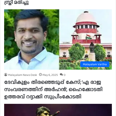
സ്ത്രീ മരിച്ചു
Malayalam Vartha
Malayalam News Desk
May 6, 2025
0
ദേവികുളം തിരഞ്ഞെടുപ്പ് കേസ്; ‘എ രാജ
സംവരണത്തിന് അർഹൻ’, ഹൈക്കോടതി
ഉത്തരവ് റദ്ദാക്കി സുപ്രീംകോടതി