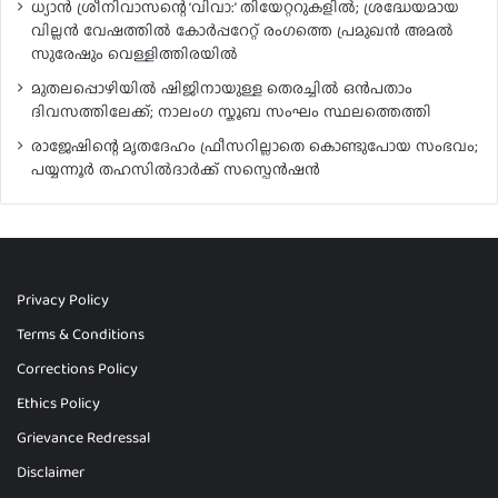
ധ്യാൻ ശ്രീനിവാസന്റെ ‘വിവാ:’ തിയേറ്ററുകളിൽ; ശ്രദ്ധേയമായ
വില്ലൻ വേഷത്തിൽ കോർപ്പറേറ്റ് രംഗത്തെ പ്രമുഖൻ അമൽ
സുരേഷും വെള്ളിത്തിരയിൽ
മുതലപ്പൊഴിയിൽ ഷിജിനായുള്ള തെരച്ചിൽ ഒൻപതാം
ദിവസത്തിലേക്ക്; നാലംഗ സ്കൂബ സംഘം സ്ഥലത്തെത്തി
രാജേഷിന്റെ മൃതദേഹം ഫ്രീസറില്ലാതെ കൊണ്ടുപോയ സംഭവം;
പയ്യന്നൂർ തഹസിൽദാർക്ക് സസ്പെൻഷൻ
Privacy Policy
Terms & Conditions
Corrections Policy
Ethics Policy
Grievance Redressal
Disclaimer