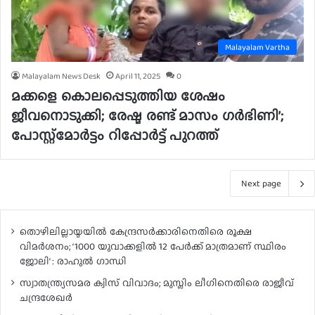
Malayalam Vartha
Malayalam News Desk
April 11, 2025
0
മക്കളെ കൊലപ്പെടുത്തിയ ശേഷം
ജീവനൊടുക്കി; രേഷ്മ രണ്ട് മാസം ഗര്‍ഭിണി’;
പോസ്റ്റ്‌മോര്‍ട്ടം റിപ്പോര്‍ട്ട് പുറത്ത്
Next page
തൊഴിലില്ലായ്മയിൽ കേന്ദ്രസർക്കാരിനെതിരെ രൂക്ഷ
വിമർശനം; ‘1000 യുവാക്കളിൽ 12 പേർക്ക് മാത്രമാണ് സ്ഥിരം
ജോലി’ : രാഹുൽ ഗാന്ധി
സ്വാതന്ത്ര്യസമര ക്വിസ് വിവാദം; മുസ്ലിം ലീഗിനെതിരെ രാജീവ്
ചന്ദ്രശേഖർ