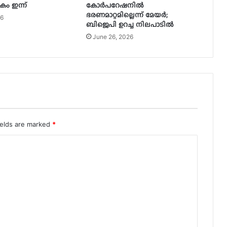
ം ഇന്ന്
കോർപറേഷനിൽ
ഭരണമാറ്റമില്ലെന്ന് മേയർ;
26
ബിജെപി ഉറച്ച നിലപാടിൽ
June 26, 2026
ields are marked
*