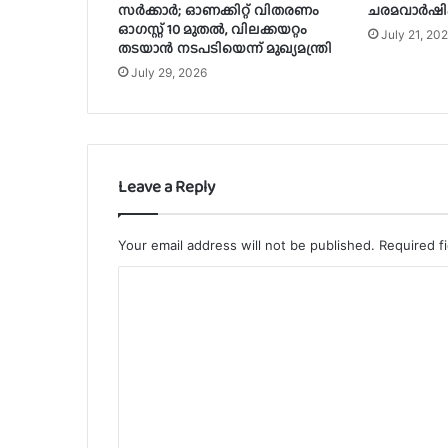
സർക്കാർ; ഓണക്കിറ്റ് വിതരണം
ചരമവാർഷിക
ഓഗസ്റ്റ് 10 മുതൽ, വിലക്കയറ്റം
July 21, 20
തടയാൻ നടപടിയെന്ന് മുഖ്യമന്ത്രി
July 29, 2026
Leave a Reply
Your email address will not be published.
Required f
C
o
m
m
e
n