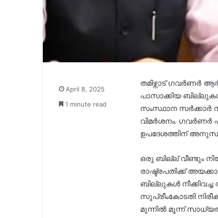
തമിഴ്നാട് ഗവർണർ ആ
April 8, 2025
പാസാക്കിയ ബില്ലുക
1 minute read
സംസ്ഥാന സർക്കാർ 
വിമർശനം. ഗവർണർ പ്ര
ഉപദേശത്തിന് അനുസരി
ഒരു ബില്ല് വീണ്ടു
രാഷ്ട്രപതിക്ക് അയക്
ബില്ലുകൾ നീക്കിവച്ച
സുപ്രീംകോടതി നിരീക്
മുന്നിൽ മൂന്ന് സാധ്