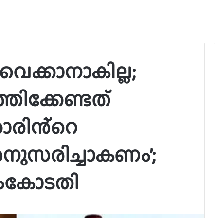
ുവെക്കാനാകില്ല;
ിക്കേണ്ടത്
ാരിൻ്റെ
നുസരിച്ചാകണം’;
രീംകോടതി