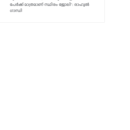
പേർക്ക് മാത്രമാണ് സ്ഥിരം ജോലി’ : രാഹുൽ
ഗാന്ധി