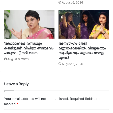
August 6, 2026
‘ആത്മാക്കളെ രണ്ടുവട്ടം
അനുഗ്രഹം തേടി
കണ്ടിട്ടുണ്ട്’; വിചിത്ര അനുഭവം
മണ്ണാറശാലയിൽ; വിസ്മയയും
പങ്കുവെച്ച് നടി ലെന
സുചിത്രയും, ‘തുടക്കം’ നാളെ
മുതൽ
August 6, 2026
August 6, 2026
Leave a Reply
Your email address will not be published.
Required fields are
marked
*
C