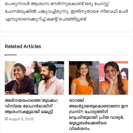
പെരുന്നാൾ ആശംസ നേർന്നുകൊണ്ട് ഒരു പോസ്റ്റ്
ഫേസ്‌ബുക്കിൽ പങ്കുവച്ചിരുന്നു. ഇതിനുതാഴെ നിരവധി പേർ
എമ്പുരാനെക്കുറിച്ച് കമന്റ് ചെയ്തിട്ടുണ്ട്.
Related Articles
അഭിനയരംഗത്തെ ‘തുടക്കം’;
‘ഓറഞ്ച്
വിസ്‍മയ മോഹന്‍ലാലിന്
അലർട്ടായതുകൊണ്ടാണോ ഈ
ആശംസകളുമായി മമ്മൂട്ടി
ഡ്രസ്?’; ചോദ്യത്തിന്
മറുപടിയുമായി പ്രിയ വാര്യർ,
August 6, 2026
യൂട്യൂബർക്കെതിരെ
വിമർശനം