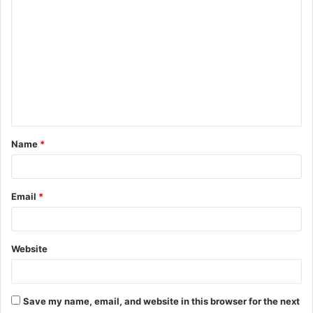
o
m
m
e
n
t
Name
*
*
Email
*
Website
Save my name, email, and website in this browser for the next