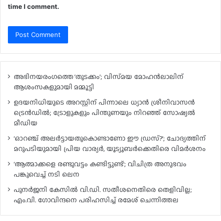
time I comment.
അഭിനയരംഗത്തെ ‘തുടക്കം’; വിസ്‍മയ മോഹന്‍ലാലിന്
ആശംസകളുമായി മമ്മൂട്ടി
ഉദയനിധിയുടെ അറസ്റ്റിന് പിന്നാലെ ധ്യാൻ ശ്രീനിവാസൻ
ട്രെൻഡിൽ; ട്രോളുകളും പിന്തുണയും നിറഞ്ഞ് സോഷ്യൽ
മീഡിയ
‘ഓറഞ്ച് അലർട്ടായതുകൊണ്ടാണോ ഈ ഡ്രസ്?’; ചോദ്യത്തിന്
മറുപടിയുമായി പ്രിയ വാര്യർ, യൂട്യൂബർക്കെതിരെ വിമർശനം
‘ആത്മാക്കളെ രണ്ടുവട്ടം കണ്ടിട്ടുണ്ട്’; വിചിത്ര അനുഭവം
പങ്കുവെച്ച് നടി ലെന
പുനർജനി കേസിൽ വി.ഡി. സതീശനെതിരെ തെളിവില്ല;
എം.വി. ഗോവിന്ദനെ പരിഹസിച്ച് രമേശ് ചെന്നിത്തല