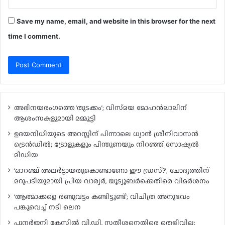
Save my name, email, and website in this browser for the next
time I comment.
അഭിനയരംഗത്തെ ‘തുടക്കം’; വിസ്‍മയ മോഹന്‍ലാലിന്
ആശംസകളുമായി മമ്മൂട്ടി
ഉദയനിധിയുടെ അറസ്റ്റിന് പിന്നാലെ ധ്യാൻ ശ്രീനിവാസൻ
ട്രെൻഡിൽ; ട്രോളുകളും പിന്തുണയും നിറഞ്ഞ് സോഷ്യൽ
മീഡിയ
‘ഓറഞ്ച് അലർട്ടായതുകൊണ്ടാണോ ഈ ഡ്രസ്?’; ചോദ്യത്തിന്
മറുപടിയുമായി പ്രിയ വാര്യർ, യൂട്യൂബർക്കെതിരെ വിമർശനം
‘ആത്മാക്കളെ രണ്ടുവട്ടം കണ്ടിട്ടുണ്ട്’; വിചിത്ര അനുഭവം
പങ്കുവെച്ച് നടി ലെന
പുനർജനി കേസിൽ വി.ഡി. സതീശനെതിരെ തെളിവില്ല;