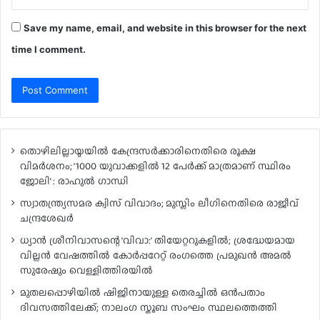
Save my name, email, and website in this browser for the next
time I comment.
തൊഴിലില്ലായ്മയിൽ കേന്ദ്രസർക്കാരിനെതിരെ രൂക്ഷ
വിമർശനം; ‘1000 യുവാക്കളിൽ 12 പേർക്ക് മാത്രമാണ് സ്ഥിരം
ജോലി’ : രാഹുൽ ഗാന്ധി
സ്വാതന്ത്ര്യസമര ക്വിസ് വിവാദം; മുസ്ലിം ലീഗിനെതിരെ രാജീവ്
ചന്ദ്രശേഖർ
ധ്യാൻ ശ്രീനിവാസന്റെ ‘വിവാ:’ തിയേറ്ററുകളിൽ; ശ്രദ്ധേയമായ
വില്ലൻ വേഷത്തിൽ കോർപ്പറേറ്റ് രംഗത്തെ പ്രമുഖൻ അമൽ
സുരേഷും വെള്ളിത്തിരയിൽ
മുതലപ്പൊഴിയിൽ ഷിജിനായുള്ള തെരച്ചിൽ ഒൻപതാം
ദിവസത്തിലേക്ക്; നാലംഗ സ്കൂബ സംഘം സ്ഥലത്തെത്തി