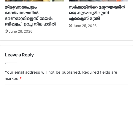
തിരുവനന്തപുരം
സർക്കാരിന്‍റെ മദ്യനയത്തിന്
കോർപറേഷനിൽ
ഒരു കുഴപ്പവുമില്ലെന്ന്
ഭരണമാറ്റമില്ലെന്ന് മേയർ;
എക്സൈസ് മന്ത്രി
ബിജെപി ഉറച്ച നിലപാടിൽ
June 25, 2026
June 26, 2026
Leave a Reply
Your email address will not be published.
Required fields are
marked
*
C
o
m
m
e