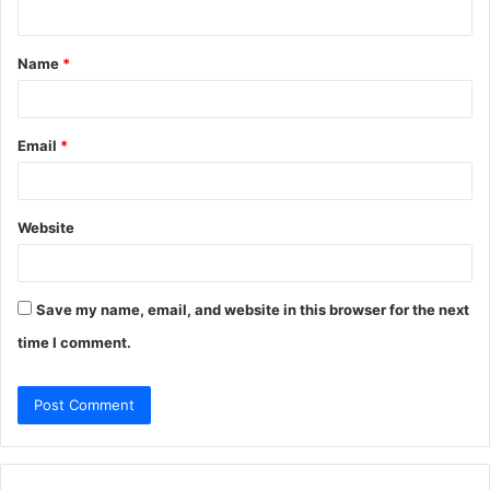
n
t
Name
*
*
Email
*
Website
Save my name, email, and website in this browser for the next
time I comment.