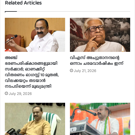
Related Articles
അഞ്ച്
വിഎസ് അച്യുതാനന്ദന്റെ
ഭരണപരിഷ്‌കാരങ്ങളുമായി
ഒന്നാം ചരമവാർഷികം ഇന്ന്
സർക്കാർ; ഓണക്കിറ്റ്
July 21, 2026
വിതരണം ഓഗസ്റ്റ് 10 മുതൽ,
വിലക്കയറ്റം തടയാൻ
നടപടിയെന്ന് മുഖ്യമന്ത്രി
July 29, 2026