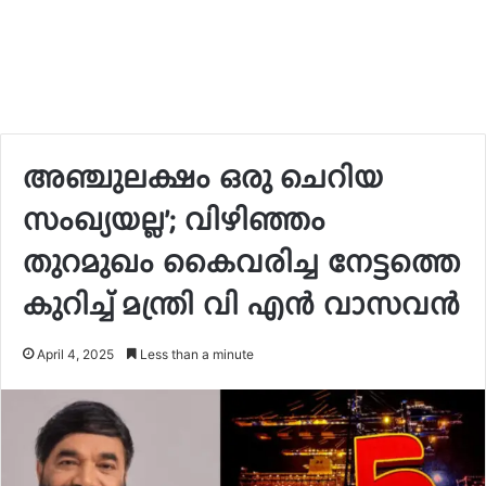
അഞ്ചുലക്ഷം ഒരു ചെറിയ
സംഖ്യയല്ല’; വിഴിഞ്ഞം
തുറമുഖം കൈവരിച്ച നേട്ടത്തെ
കുറിച്ച് മന്ത്രി വി എൻ വാസവൻ
April 4, 2025
Less than a minute