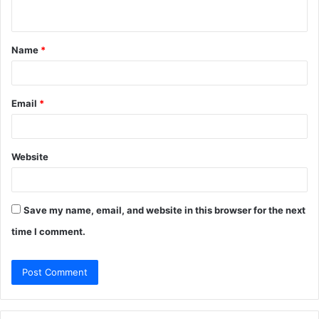
n
t
Name
*
*
Email
*
Website
Save my name, email, and website in this browser for the next
time I comment.