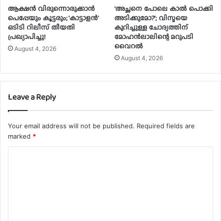
ആക്ഷൻ വിരുന്നൊരുക്കാൻ
‘അച്ഛനെ പോലെ കാൽ പൊക്കി
പെപ്പേയും കൂട്ടരും; ‘കാട്ടാളൻ’
അടിക്കുമോ?’; വിസ്മയെ
ഒടിടി റിലീസ് തീയതി
കുറിച്ചുള്ള ചോദ്യത്തിന്
പ്രഖ്യാപിച്ചു!
മോഹൻലാലിന്റെ മറുപടി
വൈറൽ
August 4, 2026
August 4, 2026
Leave a Reply
Your email address will not be published.
Required fields are
marked
*
C
o
m
m
e