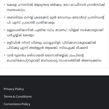
കേരള ഹൗസിൽ ആഭ്യന്തര തർക്കം; ലോ ഓഫീസർ ഗ്രാൻസിക്ക്
സ്ഥലംമാറ്റം
ശബരിമല നെയ്യ് ക്രമക്കേട്; മുൻ ദേവസ്വം ബോർഡ് പ്രസിഡന്റ്
പി. എസ്. പ്രശാന്ത് പ്രതിയാകും
മുല്ലപ്പെരിയാറിൽ പുതിയ ഡാം വേണം’; വിജയ് സർക്കാരുമായി
ചർച്ചയ്ക്ക് കേരളം
ഒളിവിൽ നിന്ന് വീണ്ടും വെല്ലുവിളി; ‘പിടിക്കാനാകുമെങ്കിൽ
പിടിക്കൂ’ എന്ന് അർജുൻ ആയങ്കി, സിഐക്ക് ഭീഷണി
വൻ ദുരന്തം ഒഴിവായത് തലനാരിഴയ്ക്ക്; ട്രംപിന്റെ
ഹെലികോപ്റ്ററുമായി ബന്ധപ്പെട്ട സംഭവത്തിൽ അന്വേഷണം
Privacy Policy
Terms & Conditions
Corrections Policy