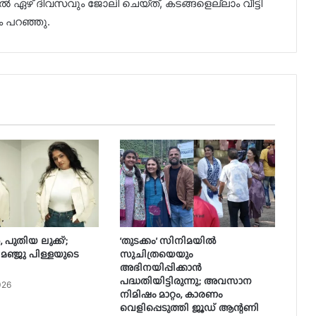
 ഏഴ് ദിവസവും ജോലി ചെയ്ത്, കടങ്ങളെല്ലാം വീട്ടി
ഹം പറഞ്ഞു.
ുതിയ ലുക്ക്’;
‘തുടക്കം’ സിനിമയിൽ
ഞ്ജു പിള്ളയുടെ
സുചിത്രയെയും
അഭിനയിപ്പിക്കാൻ
പദ്ധതിയിട്ടിരുന്നു; അവസാന
026
നിമിഷം മാറ്റം, കാരണം
വെളിപ്പെടുത്തി ജൂഡ് ആന്റണി