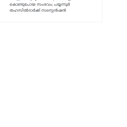
കൊണ്ടുപോയ സംഭവം; പയ്യന്നൂർ
തഹസിൽദാർക്ക് സസ്പെൻഷൻ