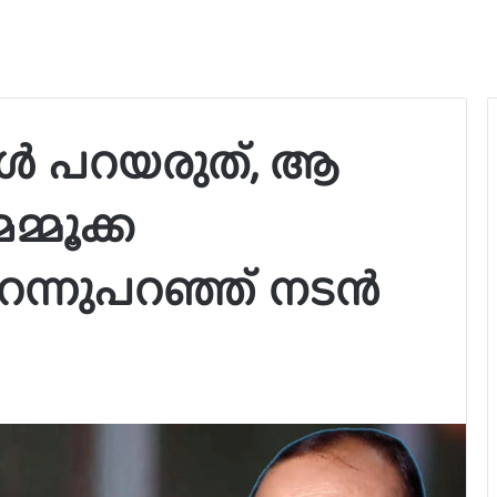
ങൾ പറയരുത്, ആ
്മൂക്ക
തുറന്നുപറഞ്ഞ് നടൻ