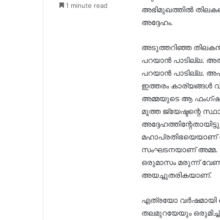
1 minute read
അഭിമുഖത്തിൽ തിലകനെക
അദ്ദേഹം.
അടുത്തറിഞ്ഞ തിലകൻ 
പറയാൻ പാടില്ല. അതാ
പറയാൻ പാടില്ല. അപ
ഇത്തരം കാര്യങ്ങൾ വിളി
അമ്മയുടെ ആ ഫംഗ്ഷനിൽ
മൂത്ത ജ്യേഷ്ടന്റെ സ്
അദ്ദേഹത്തിന്റേതായിട്ട
മഹാപ്രതിഭയെയാണ് നമ്
സംഘടനയാണ് അമ്മ. പത്
ഒരുമാസം മരുന്ന് വേണം.
അയച്ചുതരികയാണ്.
എത്രയോ വർഷമായി കൈ
തലമുറയേയും ഒരുമിച