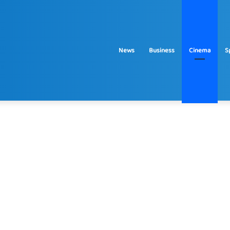
News
Business
Cinema
S