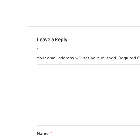
Leave a Reply
Your email address will not be published.
Required f
C
o
m
m
e
n
t
Name
*
*