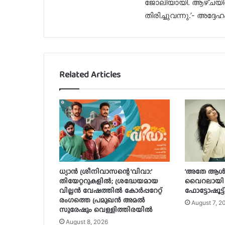
ജോലിയായി. ആഴ്‌ചയിൽ
തിരിച്ചുവന്നു.’- അദ്ദേ
Related Articles
ധ്യാൻ ശ്രീനിവാസന്റെ ‘വിവാ:’
‘അതേ ആൾ, പ
തിയേറ്ററുകളിൽ; ശ്രദ്ധേയമായ
വൈറലായി മ
വില്ലൻ വേഷത്തിൽ കോർപ്പറേറ്റ്
ഫോട്ടോഷൂട്ട്
രംഗത്തെ പ്രമുഖൻ അമൽ
August 7, 2
സുരേഷും വെള്ളിത്തിരയിൽ
August 8, 2026