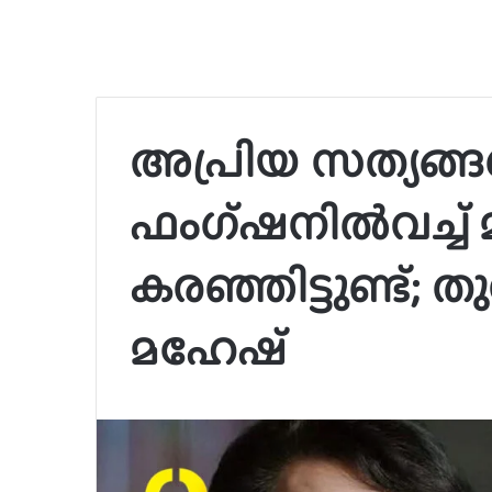
അപ്രിയ സത്യങ്
ഫംഗ്ഷനിൽവച്ച് മമ
കരഞ്ഞിട്ടുണ്ട്; 
മഹേഷ്