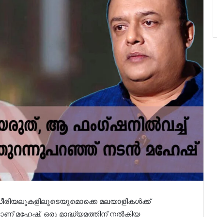
ീരിയലുകളിലൂടെയുമൊക്കെ മലയാളികൾക്ക്
് മഹേഷ്. ഒരു മാദ്ധ്യമത്തിന് നൽകിയ