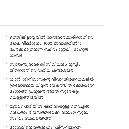
തൊഴിലില്ലായ്മയിൽ കേന്ദ്രസർക്കാരിനെതിരെ
രൂക്ഷ വിമർശനം; ‘1000 യുവാക്കളിൽ 12
പേർക്ക് മാത്രമാണ് സ്ഥിരം ജോലി’ : രാഹുൽ
ഗാന്ധി
സ്വാതന്ത്ര്യസമര ക്വിസ് വിവാദം; മുസ്ലിം
ലീഗിനെതിരെ രാജീവ് ചന്ദ്രശേഖർ
ധ്യാൻ ശ്രീനിവാസന്റെ ‘വിവാ:’ തിയേറ്ററുകളിൽ;
ശ്രദ്ധേയമായ വില്ലൻ വേഷത്തിൽ കോർപ്പറേറ്റ്
രംഗത്തെ പ്രമുഖൻ അമൽ സുരേഷും
വെള്ളിത്തിരയിൽ
മുതലപ്പൊഴിയിൽ ഷിജിനായുള്ള തെരച്ചിൽ
ഒൻപതാം ദിവസത്തിലേക്ക്; നാലംഗ സ്കൂബ
സംഘം സ്ഥലത്തെത്തി
രാജേഷിന്റെ മൃതദേഹം ഫ്രീസറില്ലാതെ