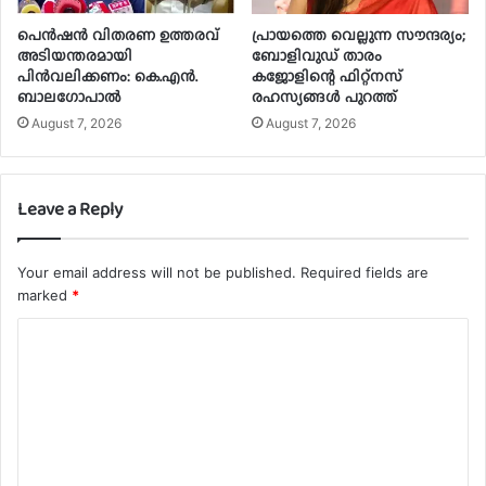
പെൻഷൻ വിതരണ ഉത്തരവ്
പ്രായത്തെ വെല്ലുന്ന സൗന്ദര്യം;
അടിയന്തരമായി
ബോളിവുഡ് താരം
പിൻവലിക്കണം: കെ.എൻ.
കജോളിന്റെ ഫിറ്റ്‌നസ്
ബാലഗോപാൽ
രഹസ്യങ്ങൾ പുറത്ത്
August 7, 2026
August 7, 2026
Leave a Reply
Your email address will not be published.
Required fields are
marked
*
C
o
m
m
e