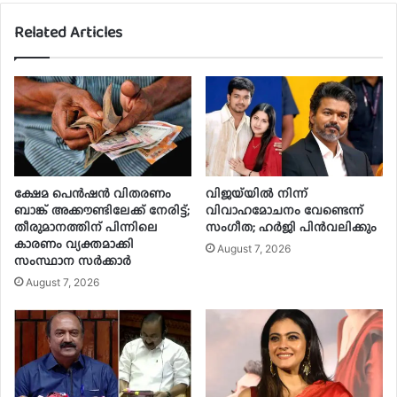
Related Articles
ക്ഷേമ പെൻഷൻ വിതരണം
വിജയ്‌യിൽ നിന്ന്
ബാങ്ക് അക്കൗണ്ടിലേക്ക് നേരിട്ട്;
വിവാഹമോചനം വേണ്ടെന്ന്
തീരുമാനത്തിന് പിന്നിലെ
സംഗീത; ഹർജി പിൻവലിക്കും
കാരണം വ്യക്തമാക്കി
August 7, 2026
സംസ്ഥാന സർക്കാർ
August 7, 2026