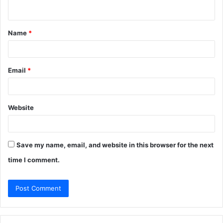
n
t
Name
*
*
Email
*
Website
Save my name, email, and website in this browser for the next
time I comment.