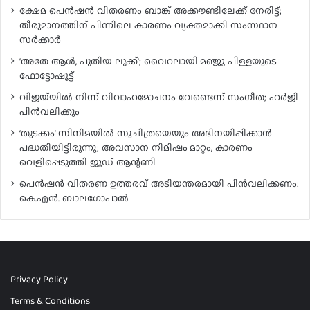
ക്ഷേമ പെൻഷൻ വിതരണം ബാങ്ക് അക്കൗണ്ടിലേക്ക് നേരിട്ട്;
തീരുമാനത്തിന് പിന്നിലെ കാരണം വ്യക്തമാക്കി സംസ്ഥാന
സർക്കാർ
‘അതേ ആൾ, പുതിയ ലുക്ക്’; വൈറലായി മഞ്ജു പിള്ളയുടെ
ഫോട്ടോഷൂട്ട്
വിജയ്‌യിൽ നിന്ന് വിവാഹമോചനം വേണ്ടെന്ന് സംഗീത; ഹർജി
പിൻവലിക്കും
‘തുടക്കം’ സിനിമയിൽ സുചിത്രയെയും അഭിനയിപ്പിക്കാൻ
പദ്ധതിയിട്ടിരുന്നു; അവസാന നിമിഷം മാറ്റം, കാരണം
വെളിപ്പെടുത്തി ജൂഡ് ആന്റണി
പെൻഷൻ വിതരണ ഉത്തരവ് അടിയന്തരമായി പിൻവലിക്കണം:
കെ.എൻ. ബാലഗോപാൽ
Privacy Policy
Terms & Conditions