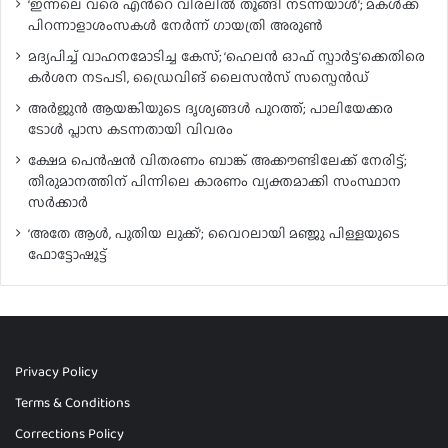
‘ഇന്നലെ വരെ എൻ്റെ വിരലിൽ തൂങ്ങി നടന്നയാൾ’; മകൾ‌ക്ക്
പിറന്നാളാശംസകൾ നേർന്ന് ഗായത്രി അരുൺ
മദ്യപിച്ച് വാഹനമോടിച്ച കേസ്; ‘ഹെലൻ ഓഫ് സ്പാർട്ട’ക്കെതിരെ
കർശന നടപടി, ഡ്രൈവിങ് ലൈസൻസ് സസ്പെൻഡ്
അർജുൻ ആയങ്കിയുടെ ദൃശ്യങ്ങൾ പുറത്ത്; പാലിയേക്കര
ടോൾ പ്ലാസ കടന്നതായി വിവരം
ക്ഷേമ പെൻഷൻ വിതരണം ബാങ്ക് അക്കൗണ്ടിലേക്ക് നേരിട്ട്;
തീരുമാനത്തിന് പിന്നിലെ കാരണം വ്യക്തമാക്കി സംസ്ഥാന
സർക്കാർ
‘അതേ ആൾ, പുതിയ ലുക്ക്’; വൈറലായി മഞ്ജു പിള്ളയുടെ
ഫോട്ടോഷൂട്ട്
Privacy Policy
Terms & Conditions
Corrections Policy