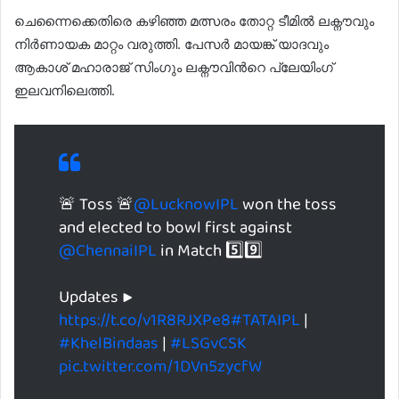
ചെന്നൈക്കെതിരെ കഴിഞ്ഞ മത്സരം തോറ്റ ടീമില്‍ ലക്നൗവും
നിര്‍ണായക മാറ്റം വരുത്തി. പേസര്‍ മായങ്ക് യാദവും
ആകാശ് മഹാരാജ് സിംഗും ലക്നൗവിന്‍റെ പ്ലേയിംഗ്
ഇലവനിലെത്തി.
🚨 Toss 🚨
@LucknowIPL
won the toss
and elected to bowl first against
@ChennaiIPL
in Match 5️⃣9️⃣
Updates ▶️
https://t.co/v1R8RJXPe8
#TATAIPL
|
#KhelBindaas
|
#LSGvCSK
pic.twitter.com/1DVn5zycfW