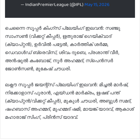
— IndianPremierLeague (@IPL)
May 15, 2026
ചെന്നൈ സൂപ്പർ കിംഗ്‌സ് പ്ലേയിംഗ് ഇലവന്‍: സഞ്ജു
സാംസൺ (വിക്കറ്റ് കീപ്പർ), ഋതുരാജ് ഗെയിക്‌വാദ്
(ക്യാപ്റ്റൻ), ഉർവിൽ പട്ടേൽ, കാർത്തിക് ശർമ്മ,
ഡെവാൾഡ് ബ്രെവിസ്, ശിവം ദുബെ, പ്രശാന്ത് വീർ,
അൻഷുൽ കംബോജ്, നൂർ അഹമ്മദ്, സ്പെൻസർ
ജോൺസൺ, മുകേഷ് ചൗധരി.
ലക്നൗ സൂപ്പർ ജയന്റ്‌സ് പ്ലേയിംഗ് ഇലവന്‍: മിച്ചൽ മാർഷ്,
നിക്കോളാസ് പുരാൻ, എയ്ഡൻ മാർക്രം, ഋഷഭ് പന്ത്
(ക്യാപ്റ്റൻ/വിക്കറ്റ് കീപ്പർ), മുകുൾ ചൗധരി, അബ്ദുൾ സമദ്,
ഷഹബാസ് അഹമ്മദ്, മുഹമ്മദ് ഷമി, മായങ്ക് യാദവ്, ആകാശ്
മഹാരാജ് സിംഗ്, പ്രിൻസ് യാദവ്.