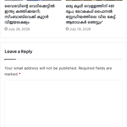
വൈഭവിന്റെ വെടിക്കെട്ടിൽ
ഒരു കുപ്പി വെള്ളത്തിന് 481
ഇന്ത്യ കത്തിക്കയറി;
രൂപ; ലോകകപ്പ് ഫൈനൽ
സിംബാബ്‌വെക്ക് കൂറ്റൻ
സ്റ്റേഡിയത്തിലെ വില കേട്ട്
വിജയലക്ഷ്യം
ആരാധകർ ഞെട്ടും”
July 26, 2026
July 19, 2026
Leave a Reply
Your email address will not be published.
Required fields are
marked
*
C
o
m
m
e
n