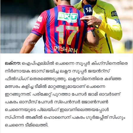
ലക്നൗ:
ഐപിഎല്ലില്‍ ചെന്നൈ സൂപ്പര്‍ കിംഗ്സിനെതിരെ
നിര്‍ണായക ടോസ് ജയിച്ച ലക്നൗ സൂപ്പര്‍ ജയന്‍റ്സ്
ഫീല്‍ഡിംഗ് തെരഞ്ഞെടുത്തു. ലക്നൗവിനെതിരെ കഴിഞ്ഞ
മത്സരം കളിച്ച ടീമില്‍ മാറ്റങ്ങളുമായാണ് ചെന്നൈ
ഇറങ്ങുന്നത്. പരിക്കേറ്റ് പുറത്താ പേസര്‍ ജാമി ഓവര്‍ടണ്
പകരം ഓസീസ് പേസര്‍ സ്പെന്‍സര്‍ ജോണ്‍സണ്‍
ചെന്നൈയുടെ പ്ലേയിംഗ് ഇലവനിലെത്തയപ്പോള്‍
സ്പിന്ന‍ർ അക്കീല്‍ ഹൊസൈന് പകരം ഗുര്‍ജപ്നീത് സിംഗും
ചെന്നൈ ടീമിലെത്തി.