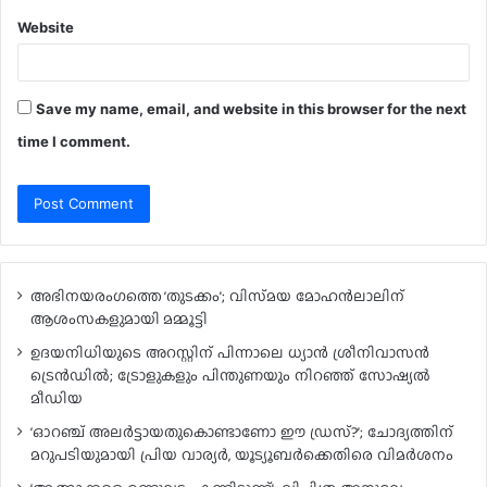
Website
Save my name, email, and website in this browser for the next
time I comment.
അഭിനയരംഗത്തെ ‘തുടക്കം’; വിസ്‍മയ മോഹന്‍ലാലിന്
ആശംസകളുമായി മമ്മൂട്ടി
ഉദയനിധിയുടെ അറസ്റ്റിന് പിന്നാലെ ധ്യാൻ ശ്രീനിവാസൻ
ട്രെൻഡിൽ; ട്രോളുകളും പിന്തുണയും നിറഞ്ഞ് സോഷ്യൽ
മീഡിയ
‘ഓറഞ്ച് അലർട്ടായതുകൊണ്ടാണോ ഈ ഡ്രസ്?’; ചോദ്യത്തിന്
മറുപടിയുമായി പ്രിയ വാര്യർ, യൂട്യൂബർക്കെതിരെ വിമർശനം