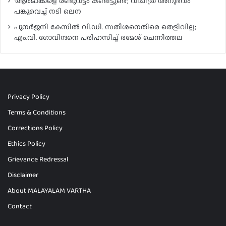
‘ആത്മാക്കളെ രണ്ടുവട്ടം കണ്ടിട്ടുണ്ട്’; വിചിത്ര അനുഭവം
പങ്കുവെച്ച് നടി ലെന
പുനർജനി കേസിൽ വി.ഡി. സതീശനെതിരെ തെളിവില്ല;
എം.വി. ഗോവിന്ദനെ പരിഹസിച്ച് രമേശ് ചെന്നിത്തല
Privacy Policy
Terms & Conditions
Corrections Policy
Ethics Policy
Grievance Redressal
Disclaimer
About MALAYALAM VARTHA
Contact