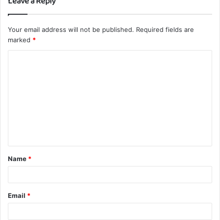
Leave a Reply
Your email address will not be published.
Required fields are
marked
*
C
o
m
m
e
n
t
Name
*
*
Email
*