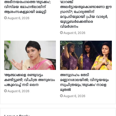
അഭിനയരംഗത്തെ ‘തുടക്കം’;
‘ഓറഞ്ച്
വിസ്‍മയ മോഹന്‍ലാലിന്
അലർട്ടായതുകൊണ്ടാണോ ഈ
ആശംസകളുമായി മമ്മൂട്ടി
ഡ്രസ്?’; ചോദ്യത്തിന്
മറുപടിയുമായി പ്രിയ വാര്യർ,
August 6, 2026
യൂട്യൂബർക്കെതിരെ
വിമർശനം
August 6, 2026
‘ആത്മാക്കളെ രണ്ടുവട്ടം
അനുഗ്രഹം തേടി
കണ്ടിട്ടുണ്ട്’; വിചിത്ര അനുഭവം
മണ്ണാറശാലയിൽ; വിസ്മയയും
പങ്കുവെച്ച് നടി ലെന
സുചിത്രയും, ‘തുടക്കം’ നാളെ
മുതൽ
August 6, 2026
August 6, 2026