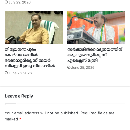
July 29, 2026
തിരുവനന്തപുരം
സർക്കാരിന്‍റെ മദ്യനയത്തിന്
കോർപറേഷനിൽ
ഒരു കുഴപ്പവുമില്ലെന്ന്
ഭരണമാറ്റമില്ലെന്ന് മേയർ;
എക്സൈസ് മന്ത്രി
ബിജെപി ഉറച്ച നിലപാടിൽ
June 25, 2026
June 26, 2026
Leave a Reply
Your email address will not be published.
Required fields are
marked
*
C