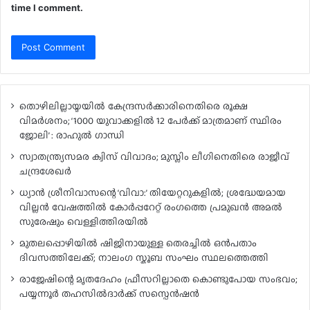
time I comment.
തൊഴിലില്ലായ്മയിൽ കേന്ദ്രസർക്കാരിനെതിരെ രൂക്ഷ
വിമർശനം; ‘1000 യുവാക്കളിൽ 12 പേർക്ക് മാത്രമാണ് സ്ഥിരം
ജോലി’ : രാഹുൽ ഗാന്ധി
സ്വാതന്ത്ര്യസമര ക്വിസ് വിവാദം; മുസ്ലിം ലീഗിനെതിരെ രാജീവ്
ചന്ദ്രശേഖർ
ധ്യാൻ ശ്രീനിവാസന്റെ ‘വിവാ:’ തിയേറ്ററുകളിൽ; ശ്രദ്ധേയമായ
വില്ലൻ വേഷത്തിൽ കോർപ്പറേറ്റ് രംഗത്തെ പ്രമുഖൻ അമൽ
സുരേഷും വെള്ളിത്തിരയിൽ
മുതലപ്പൊഴിയിൽ ഷിജിനായുള്ള തെരച്ചിൽ ഒൻപതാം
ദിവസത്തിലേക്ക്; നാലംഗ സ്കൂബ സംഘം സ്ഥലത്തെത്തി
രാജേഷിന്റെ മൃതദേഹം ഫ്രീസറില്ലാതെ കൊണ്ടുപോയ സംഭവം;
പയ്യന്നൂർ തഹസിൽദാർക്ക് സസ്പെൻഷൻ