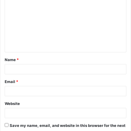
o
m
m
e
n
t
Name
*
*
Email
*
Website
Save my name, email, and website in this browser for the next