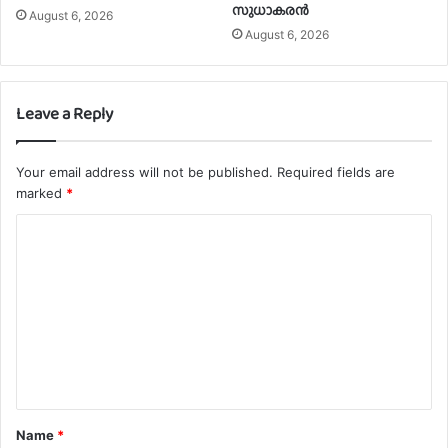
സുധാകരൻ
August 6, 2026
August 6, 2026
Leave a Reply
Your email address will not be published.
Required fields are
marked
*
C
o
m
m
e
n
t
Name
*
*