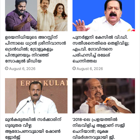
ഉദയനിധിയുടെ അറസ്റ്റിന്
പുനർജനി കേസിൽ വി.ഡി.
പിന്നാലെ ധ്യാൻ ശ്രീനിവാസൻ
സതീശനെതിരെ തെളിവില്ല;
ട്രെൻഡിൽ; ട്രോളുകളും
എം.വി. ഗോവിന്ദനെ
പിന്തുണയും നിറഞ്ഞ്
പരിഹസിച്ച് രമേശ്
സോഷ്യൽ മീഡിയ
ചെന്നിത്തല
August 6, 2026
August 6, 2026
മുൻകരുതലിൽ സർക്കാരിന്
‘2018-ലെ പ്രളയത്തിൽ
ഗുരുതര വീഴ്ച;
നിലവിളിച്ച ആളാണ് സജി
ആരോപണവുമായി ഷോൺ
ചെറിയാൻ’; രൂക്ഷ
ജോർജ്
വിമർശനവുമായി ജി.