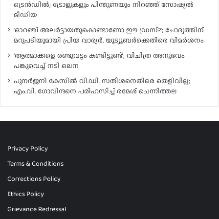
ട്രെൻഡിൽ; ട്രോളുകളും പിന്തുണയും നിറഞ്ഞ് സോഷ്യൽ
മീഡിയ
‘ഓറഞ്ച് അലർട്ടായതുകൊണ്ടാണോ ഈ ഡ്രസ്?’; ചോദ്യത്തിന്
മറുപടിയുമായി പ്രിയ വാര്യർ, യൂട്യൂബർക്കെതിരെ വിമർശനം
‘ആത്മാക്കളെ രണ്ടുവട്ടം കണ്ടിട്ടുണ്ട്’; വിചിത്ര അനുഭവം
പങ്കുവെച്ച് നടി ലെന
പുനർജനി കേസിൽ വി.ഡി. സതീശനെതിരെ തെളിവില്ല;
എം.വി. ഗോവിന്ദനെ പരിഹസിച്ച് രമേശ് ചെന്നിത്തല
Privacy Policy
Terms & Conditions
Corrections Policy
Ethics Policy
Grievance Redressal