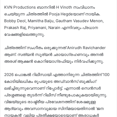
KVN Productions ബാനറിൽ H Vinoth സംവിധാനം
ചെയ്യുന്ന ചിത്രത്തിൽ Pooja Hegdeയാണ് നായിക.
Bobby Deol, Mamitha Baiju, Gautham Vasudev Menon,
Prakash Raj, Priyamani, Narain എന്നിവരും പ്രധാന
വേഷങ്ങളിലെത്തുന്നു.
ചിത്രത്തിന് സംഗീതം ഒരുക്കുന്നത് Anirudh Ravichander
ആണ്. സത്യൻ സൂര്യൻ ഛായാഗ്രഹണവും അനൽ
അരശ് ആക്ഷൻ കൊറിയോഗ്രഫിയും നിർവഹിക്കുന്നു.
2026 പൊങ്കൽ റിലീസായി എത്താനിരുന്ന ചിത്രത്തിന് 100
കോടിയിലധികം രൂപയുടെ അഡ്വാൻസ് ബുക്കിംഗ്
ലഭിച്ചിരുന്നുവെന്നാണ് റിപ്പോർട്ട്. എന്നാൽ സെൻസർ
പ്രശ്നങ്ങളെ തുടർന്ന് റിലീസ് നീണ്ടുപോകുകയായിരുന്നു.
വിജയ്‌യുടെ രാഷ്ട്രീയ പ്രവേശനത്തിന് ശേഷമുള്ള
ആദ്യവും അവസാനവുമായ സിനിമയായതിനാൽ ‘ജന
നായകൻ’ വലിയ പ്രതീക്ഷയോടെയാണ് ആരാധകർ