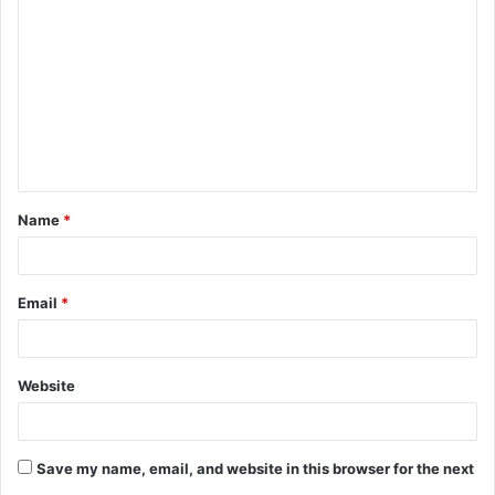
o
m
m
e
n
t
Name
*
*
Email
*
Website
Save my name, email, and website in this browser for the next