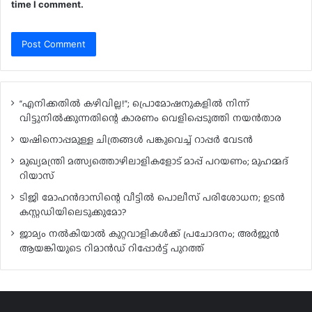
time I comment.
“എനിക്കതിൽ കഴിവില്ല!”; പ്രൊമോഷനുകളിൽ നിന്ന്
വിട്ടുനിൽക്കുന്നതിന്റെ കാരണം വെളിപ്പെടുത്തി നയൻതാര
യഷിനൊപ്പമുള്ള ചിത്രങ്ങൾ പങ്കുവെച്ച് റാപ്പർ വേടൻ
മുഖ്യമന്ത്രി മത്സ്യത്തൊഴിലാളികളോട് മാപ്പ് പറയണം; മുഹമ്മദ്
റിയാസ്
ടിജി മോഹൻദാസിന്റെ വീട്ടിൽ പൊലീസ് പരിശോധന; ഉടൻ
കസ്റ്റഡിയിലെടുക്കുമോ?
ജാമ്യം നൽകിയാൽ കുറ്റവാളികൾക്ക് പ്രചോദനം; അർജുൻ
ആയങ്കിയുടെ റിമാൻഡ് റിപ്പോർട്ട് പുറത്ത്