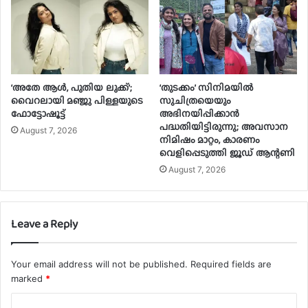
‘അതേ ആൾ, പുതിയ ലുക്ക്’;
‘തുടക്കം’ സിനിമയിൽ
വൈറലായി മഞ്ജു പിള്ളയുടെ
സുചിത്രയെയും
ഫോട്ടോഷൂട്ട്
അഭിനയിപ്പിക്കാൻ
പദ്ധതിയിട്ടിരുന്നു; അവസാന
August 7, 2026
നിമിഷം മാറ്റം, കാരണം
വെളിപ്പെടുത്തി ജൂഡ് ആന്റണി
August 7, 2026
Leave a Reply
Your email address will not be published.
Required fields are
marked
*
C