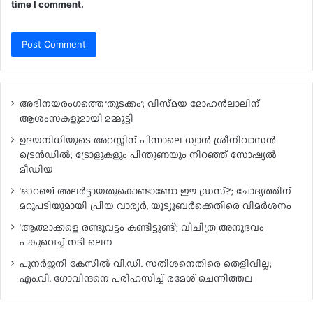
time I comment.
അഭിനയരംഗത്തെ ‘തുടക്കം’; വിസ്‍മയ മോഹന്‍ലാലിന്
ആശംസകളുമായി മമ്മൂട്ടി
ഉദയനിധിയുടെ അറസ്റ്റിന് പിന്നാലെ ധ്യാൻ ശ്രീനിവാസൻ
ട്രെൻഡിൽ; ട്രോളുകളും പിന്തുണയും നിറഞ്ഞ് സോഷ്യൽ
മീഡിയ
‘ഓറഞ്ച് അലർട്ടായതുകൊണ്ടാണോ ഈ ഡ്രസ്?’; ചോദ്യത്തിന്
മറുപടിയുമായി പ്രിയ വാര്യർ, യൂട്യൂബർക്കെതിരെ വിമർശനം
‘ആത്മാക്കളെ രണ്ടുവട്ടം കണ്ടിട്ടുണ്ട്’; വിചിത്ര അനുഭവം
പങ്കുവെച്ച് നടി ലെന
പുനർജനി കേസിൽ വി.ഡി. സതീശനെതിരെ തെളിവില്ല;
എം.വി. ഗോവിന്ദനെ പരിഹസിച്ച് രമേശ് ചെന്നിത്തല