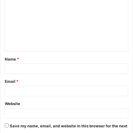
o
m
m
e
n
t
Name
*
*
Email
*
Website
Save my name, email, and website in this browser for the next