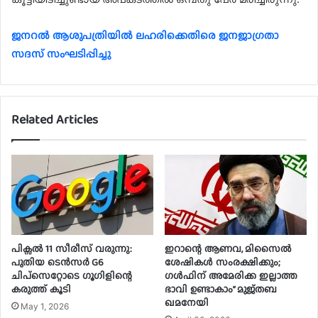
ജനറല്‍ ആശുപത്രിയില്‍ ലഹരിക്കെതിരെ ജനജാഗ്രതാ
സദസ് സംഘടിപ്പിച്ചു
Related Articles
പിക്സൽ 11 സീരീസ് വരുന്നു:
ഇറാന്റെ ആണവ, മിസൈൽ
പുതിയ ടെൻസർ G6
ശേഷികൾ സംരക്ഷിക്കും;
ചിപ്‌സെറ്റോടെ ഗൂഗിളിന്റെ
ഗൾഫിന് അമേരിക്ക ഇല്ലാത്ത
കരുത്ത് കൂടി
ഭാവി ഉണ്ടാകാം” മുജ്‌തബ
ഖമനേയി
May 1, 2026