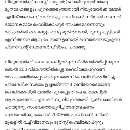
ന്യൂയോർക്ക് പോസ്റ്റ് റിപ്പോർട്ട് ചെയ്യുന്നത്. ആറു
മൃതദേഹങ്ങളും പുറത്തെടുത്തതായി ന്യൂയോർക്ക് മേയർ
എറിക് ആഡംസ് അറിയിച്ചു. ഹഡ്‌സൺ നദിയിൽ നടന്നത്
ഭയാനകമായ ഹെലികോപ്റ്റർ അപകടമാണെന്നും
മരിച്ചവരിൽ പൈലറ്റും രണ്ടു മുതിർന്നവർ, മൂന്നു കുട്ടികൾ
എന്നിങ്ങനെ ആറു പേരാണ് ഉണ്ടായിരുന്നതെന്ന് യുഎസ്
പ്രസിഡന്റ് ഡോണൾഡ് ട്രംപ് പറഞ്ഞു.
ന്യൂയോർക്ക് ഹെലികോപ്റ്റർ ടൂർസ് പ്രവർത്തിപ്പിക്കുന്ന
ബെൽ 206 വിഭാഗത്തിൽപ്പെട്ട ഹെലികോപ്റ്ററാണ്
അപകടത്തിൽപ്പെട്ടിരിക്കുന്നതെന്ന് പൊലീസ് അറിയിച്ചു.
പ്രാദേശിക സമയം ഉച്ചകഴിഞ്ഞ് 3 മണിയോടെയാണ്
ഹെലികോപ്റ്റർ യാത്ര പുറപ്പെട്ടത്.ഹെലികോപ്റ്റർ
ആകാശത്ത് വെച്ച് തകർന്നു വീഴുന്നതായി ദൃക്‌സാക്ഷികൾ
പറയുന്നു. സംഭവത്തെകുറിച്ച് അന്വേഷണം
പുരോഗമിക്കുകയാണ്. 2009-ൽ, ഹഡ്‌സൺ നദിക്ക്
മുകളിൽ വച്ച് വിമാനവും ടൂറിസ്റ്റ് ഹെലികോപ്റ്ററും
കൂട്ടിയിടിച്ചുണ്ടായ അപകടത്തിൽ ഒമ്പതു പേർ മരിച്ചിരുന്നു.