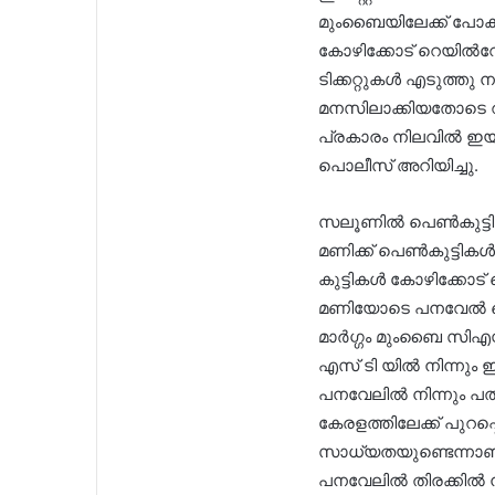
മുംബൈയിലേക്ക് പോകാ
കോഴിക്കോട് റെയിൽവേ 
ടിക്കറ്റുകൾ എടുത്തു 
മനസിലാക്കിയതോടെ റഹീ
പ്രകാരം നിലവിൽ ഇ
പൊലീസ് അറിയിച്ചു.
സലൂണിൽ പെൺകുട്ടികൾ 
മണിക്ക് പെൺകുട്ടിക
കുട്ടികൾ കോഴിക്കോട് 
മണിയോടെ പനവേൽ റെയ
മാർഗ്ഗം മുംബൈ സിഎസ
എസ് ടി യിൽ നിന്നും
പനവേലിൽ നിന്നും പത്
കേരളത്തിലേക്ക് പുറ
സാധ്യതയുണ്ടെന്നാ
പനവേലിൽ തിരക്കിൽ 