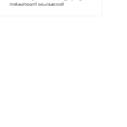
നൽകണമെന്ന് ഹൈക്കോടതി