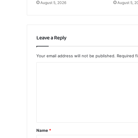
August 5, 2026
August 5, 2
Leave a Reply
Your email address will not be published.
Required f
C
o
m
m
e
n
t
Name
*
*