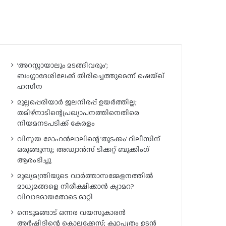
‘അറസ്റ്റായാലും മടങ്ങിവരും’;
ബംഗ്ലാദേശിലേക്ക് തിരിച്ചെത്തുമെന്ന് ഷെയ്ഖ്
ഹസീന
മുല്ലപ്പെരിയാർ ജലനിരപ്പ് ഉയർത്തില്ല;
തമിഴ്‌നാടിന്റെപ്രഖ്യാപനത്തിനെതിരെ
നിയമനടപടിക്ക് കേരളം
വിസ്മയ മോഹൻലാലിന്റെ ‘തുടക്കം’ റിലീസിന്
ഒരുങ്ങുന്നു; അഡ്വാൻസ് ടിക്കറ്റ് ബുക്കിംഗ്
ആരംഭിച്ചു
മുഖ്യമന്ത്രിയുടെ വാർത്താസമ്മേളനത്തിൽ
മാധ്യമങ്ങളെ നിരീക്ഷിക്കാൻ ക്യാമറ?
വിവാദമായതോടെ മാറ്റി
നെടുമങ്ങാട് ഒന്നര വയസുകാരൻ
അർഷിദിന്റെ കൊലക്കേസ്; കുറ്റപത്രം ഉടൻ