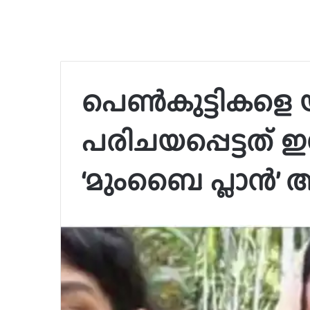
പെൺകുട്ടികളെ 
പരിചയപ്പെട്ടത് ഇൻ
‘മുംബൈ പ്ലാൻ’ അ