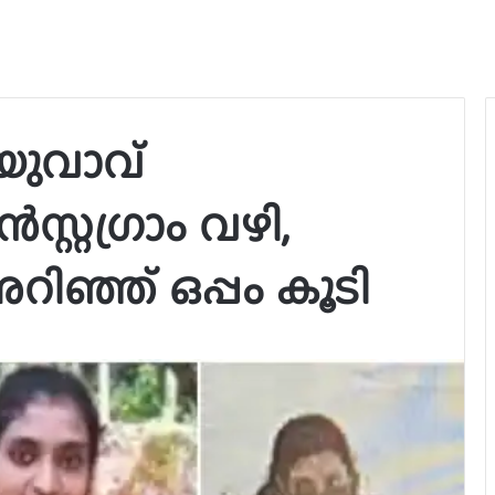
യുവാവ്
സ്റ്റഗ്രാം വഴി,
റിഞ്ഞ് ഒപ്പം കൂടി