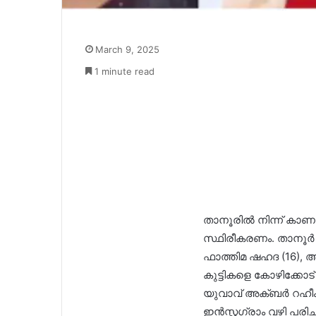
March 9, 2025
1 minute read
താനൂരിൽ നിന്ന് കാ
സ്ഥിരീകരണം. താനൂർ 
ഫാത്തിമ ഷഹദ (16), അശ്
കുട്ടികളെ കോഴിക്കോട്
യുവാവ് അക്ബർ റഹീം
ഇൻസ്റ്റഗ്രാം വഴി പരി