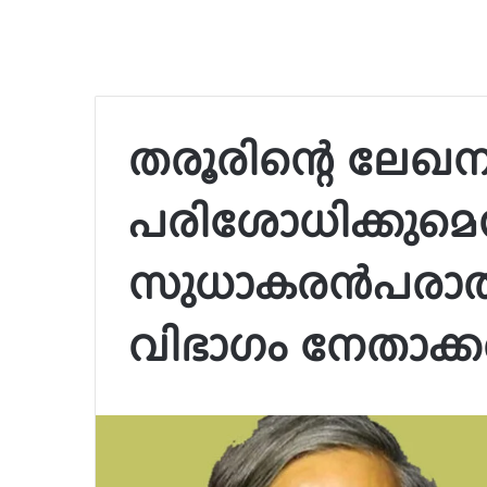
തരൂരിന്റെ ലേഖ
പരിശോധിക്കുമെന്
സുധാകരന്‍പരാതി
വിഭാഗം നേതാക്കള