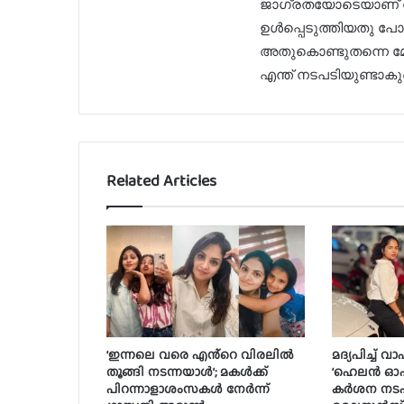
ജാഗ്രതയോടെയാണ് കോ
ഉള്‍പ്പെടുത്തിയതു പോല
അതുകൊണ്ടുതന്നെ മോ
എന്ത് നടപടിയുണ്ടാകു
Related Articles
‘ഇന്നലെ വരെ എൻ്റെ വിരലിൽ
മദ്യപിച്ച് 
തൂങ്ങി നടന്നയാൾ’; മകൾ‌ക്ക്
‘ഹെലൻ ഓഫ് 
പിറന്നാളാശംസകൾ നേർന്ന്
കർശന നടപ