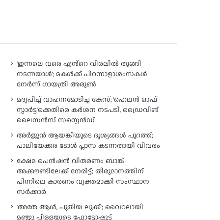
‘ഇന്നലെ വരെ എൻ്റെ വിരലിൽ തൂങ്ങി
നടന്നയാൾ’; മകൾ‌ക്ക് പിറന്നാളാശംസകൾ
നേർന്ന് ഗായത്രി അരുൺ
മദ്യപിച്ച് വാഹനമോടിച്ച കേസ്; ‘ഹെലൻ ഓഫ്
സ്പാർട്ട’ക്കെതിരെ കർശന നടപടി, ഡ്രൈവിങ്
ലൈസൻസ് സസ്പെൻഡ്
അർജുൻ ആയങ്കിയുടെ ദൃശ്യങ്ങൾ പുറത്ത്;
പാലിയേക്കര ടോൾ പ്ലാസ കടന്നതായി വിവരം
ക്ഷേമ പെൻഷൻ വിതരണം ബാങ്ക്
അക്കൗണ്ടിലേക്ക് നേരിട്ട്; തീരുമാനത്തിന്
പിന്നിലെ കാരണം വ്യക്തമാക്കി സംസ്ഥാന
സർക്കാർ
‘അതേ ആൾ, പുതിയ ലുക്ക്’; വൈറലായി
മഞ്ജു പിള്ളയുടെ ഫോട്ടോഷൂട്ട്