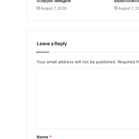
ഗായത്രി അരുൺ
ലൈസൻസ് 
August 7, 2026
August 7, 2
Leave a Reply
Your email address will not be published.
Required f
C
o
m
m
e
n
t
Name
*
*