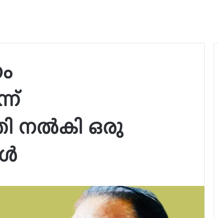
നം
ന്
 നല്‍കി ഒരു
്‍