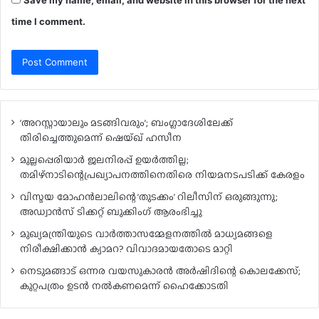
time I comment.
‘അറസ്റ്റായാലും മടങ്ങിവരും’; ബംഗ്ലാദേശിലേക്ക്
തിരിച്ചെത്തുമെന്ന് ഷെയ്ഖ് ഹസീന
മുല്ലപ്പെരിയാർ ജലനിരപ്പ് ഉയർത്തില്ല;
തമിഴ്‌നാടിന്റെപ്രഖ്യാപനത്തിനെതിരെ നിയമനടപടിക്ക് കേരളം
വിസ്മയ മോഹൻലാലിന്റെ ‘തുടക്കം’ റിലീസിന് ഒരുങ്ങുന്നു;
അഡ്വാൻസ് ടിക്കറ്റ് ബുക്കിംഗ് ആരംഭിച്ചു
മുഖ്യമന്ത്രിയുടെ വാർത്താസമ്മേളനത്തിൽ മാധ്യമങ്ങളെ
നിരീക്ഷിക്കാൻ ക്യാമറ? വിവാദമായതോടെ മാറ്റി
നെടുമങ്ങാട് ഒന്നര വയസുകാരൻ അർഷിദിന്റെ കൊലക്കേസ്;
കുറ്റപത്രം ഉടൻ നൽകണമെന്ന് ഹൈക്കോടതി