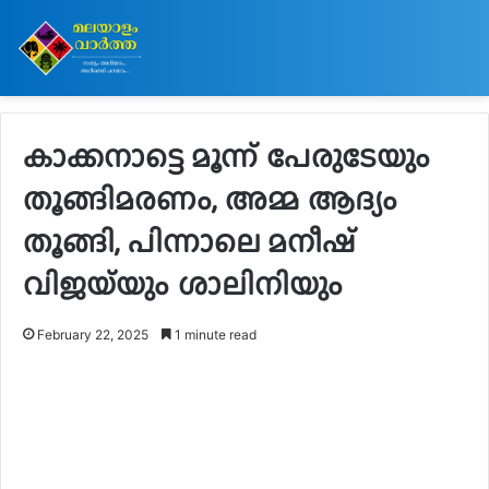
കാക്കനാട്ടെ മൂന്ന് പേരുടേയും
തൂങ്ങിമരണം, അമ്മ ആദ്യം
തൂങ്ങി, പിന്നാലെ മനീഷ്
വിജയ്‌യും ശാലിനിയും
February 22, 2025
1 minute read