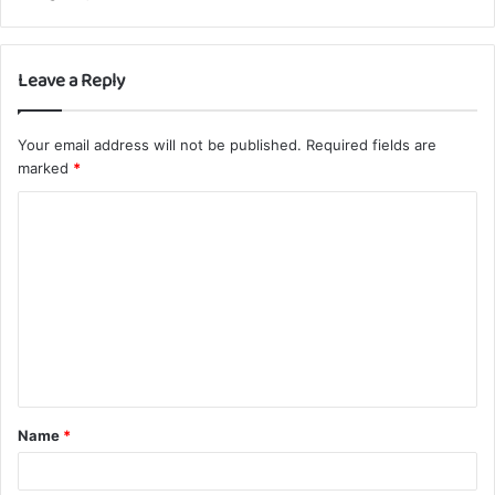
Leave a Reply
Your email address will not be published.
Required fields are
marked
*
C
o
m
m
e
n
t
Name
*
*