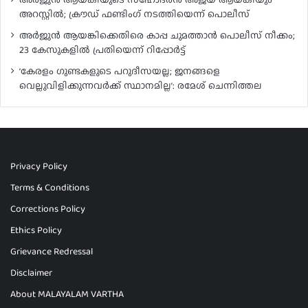
അറസ്റ്റിൽ; ക്രൗഡ് ഫണ്ടിംഗ് നടത്തിയെന്ന് പൊലീസ്
അർജുൻ ആയങ്കിക്കെതിരെ കാപ്പ ചുമത്താൻ പൊലീസ് നീക്കം;
23 കേസുകളിൽ പ്രതിയെന്ന് റിപ്പോർട്ട്
‘കേരളം ഗുണ്ടകളുടെ പറുദീസയല്ല; ജനങ്ങളെ
വെല്ലുവിളിക്കുന്നവർക്ക് സ്ഥാനമില്ല’: രമേശ് ചെന്നിത്തല
Privacy Policy
Terms & Conditions
Corrections Policy
Ethics Policy
Grievance Redressal
Disclaimer
About MALAYALAM VARTHA