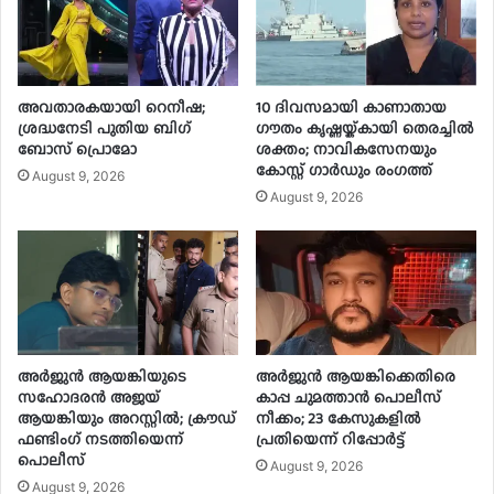
അവതാരകയായി റെനീഷ;
10 ദിവസമായി കാണാതായ
ശ്രദ്ധനേടി പുതിയ ബി​ഗ്
ഗൗതം കൃഷ്ണയ്ക്കായി തെരച്ചിൽ
ബോസ് പ്രൊമോ
ശക്തം; നാവികസേനയും
കോസ്റ്റ് ഗാർഡും രംഗത്ത്
August 9, 2026
August 9, 2026
അർജുൻ ആയങ്കിയുടെ
അർജുൻ ആയങ്കിക്കെതിരെ
സഹോദരൻ അജയ്
കാപ്പ ചുമത്താൻ പൊലീസ്
ആയങ്കിയും അറസ്റ്റിൽ; ക്രൗഡ്
നീക്കം; 23 കേസുകളിൽ
ഫണ്ടിംഗ് നടത്തിയെന്ന്
പ്രതിയെന്ന് റിപ്പോർട്ട്
പൊലീസ്
August 9, 2026
August 9, 2026