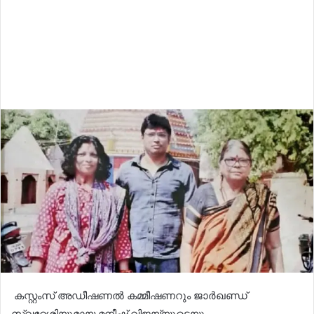
കസ്റ്റംസ് അഡീഷണല്‍ കമ്മീഷണറും ജാര്‍ഖണ്ഡ്
സ്വദേശിയുമായ മനീഷ് വിജയ്‌യുടെയും