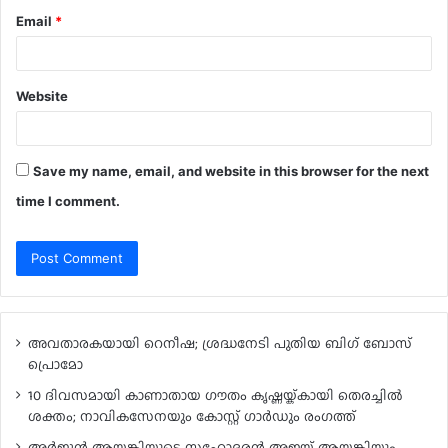
Email
*
Website
Save my name, email, and website in this browser for the next
time I comment.
അവതാരകയായി റെനീഷ; ശ്രദ്ധനേടി പുതിയ ബി​ഗ് ബോസ്
പ്രൊമോ
10 ദിവസമായി കാണാതായ ഗൗതം കൃഷ്ണയ്ക്കായി തെരച്ചിൽ
ശക്തം; നാവികസേനയും കോസ്റ്റ് ഗാർഡും രംഗത്ത്
അർജുൻ ആയങ്കിയുടെ സഹോദരൻ അജയ് ആയങ്കിയും