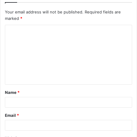
Your email address will not be published.
Required fields are
marked
*
C
o
m
m
e
n
t
Name
*
*
Email
*