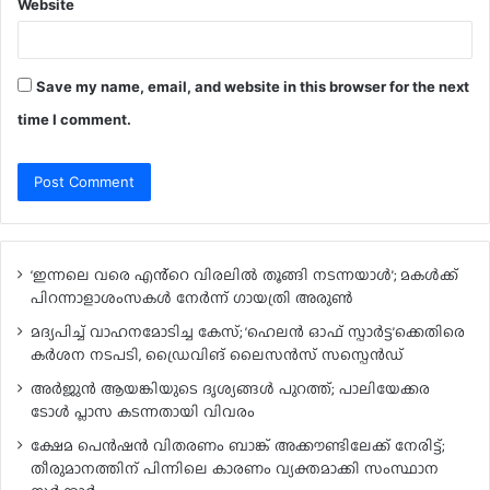
Website
Save my name, email, and website in this browser for the next
time I comment.
‘ഇന്നലെ വരെ എൻ്റെ വിരലിൽ തൂങ്ങി നടന്നയാൾ’; മകൾ‌ക്ക്
പിറന്നാളാശംസകൾ നേർന്ന് ഗായത്രി അരുൺ
മദ്യപിച്ച് വാഹനമോടിച്ച കേസ്; ‘ഹെലൻ ഓഫ് സ്പാർട്ട’ക്കെതിരെ
കർശന നടപടി, ഡ്രൈവിങ് ലൈസൻസ് സസ്പെൻഡ്
അർജുൻ ആയങ്കിയുടെ ദൃശ്യങ്ങൾ പുറത്ത്; പാലിയേക്കര
ടോൾ പ്ലാസ കടന്നതായി വിവരം
ക്ഷേമ പെൻഷൻ വിതരണം ബാങ്ക് അക്കൗണ്ടിലേക്ക് നേരിട്ട്;
തീരുമാനത്തിന് പിന്നിലെ കാരണം വ്യക്തമാക്കി സംസ്ഥാന