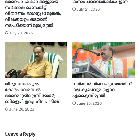
ഭരണപരിഷ്‌കാരങ്ങളുമായി
ഒന്നാം ചരമവാർഷികം ഇന്ന്
സർക്കാർ; ഓണക്കിറ്റ്
July 21, 2026
വിതരണം ഓഗസ്റ്റ് 10 മുതൽ,
വിലക്കയറ്റം തടയാൻ
നടപടിയെന്ന് മുഖ്യമന്ത്രി
July 29, 2026
തിരുവനന്തപുരം
സർക്കാരിന്‍റെ മദ്യനയത്തിന്
കോർപറേഷനിൽ
ഒരു കുഴപ്പവുമില്ലെന്ന്
ഭരണമാറ്റമില്ലെന്ന് മേയർ;
എക്സൈസ് മന്ത്രി
ബിജെപി ഉറച്ച നിലപാടിൽ
June 25, 2026
June 26, 2026
Leave a Reply