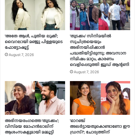
‘അതേ ആൾ, പുതിയ ലുക്ക്’;
‘തുടക്കം’ സിനിമയിൽ
വൈറലായി മഞ്ജു പിള്ളയുടെ
സുചിത്രയെയും
ഫോട്ടോഷൂട്ട്
അഭിനയിപ്പിക്കാൻ
പദ്ധതിയിട്ടിരുന്നു; അവസാന
August 7, 2026
നിമിഷം മാറ്റം, കാരണം
വെളിപ്പെടുത്തി ജൂഡ് ആന്റണി
August 7, 2026
അഭിനയരംഗത്തെ ‘തുടക്കം’;
‘ഓറഞ്ച്
വിസ്‍മയ മോഹന്‍ലാലിന്
അലർട്ടായതുകൊണ്ടാണോ ഈ
ആശംസകളുമായി മമ്മൂട്ടി
ഡ്രസ്?’; ചോദ്യത്തിന്