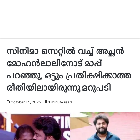
സിനിമാ സെറ്റിൽ വച്ച് അച്ഛൻ
മോഹൻലാലിനോട് മാപ്പ്
പറഞ്ഞു, ഒട്ടും പ്രതീക്ഷിക്കാത്ത
രീതിയിലായിരുന്നു മറുപടി
October 14, 2025
1 minute read