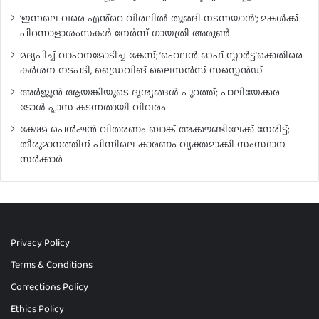
‘ഇന്നലെ വരെ എൻ്റെ വിരലിൽ തൂങ്ങി നടന്നയാൾ’; മകൾ‌ക്ക്
പിറന്നാളാശംസകൾ നേർന്ന് ഗായത്രി അരുൺ
മദ്യപിച്ച് വാഹനമോടിച്ച കേസ്; ‘ഹെലൻ ഓഫ് സ്പാർട്ട’ക്കെതിരെ
കർശന നടപടി, ഡ്രൈവിങ് ലൈസൻസ് സസ്പെൻഡ്
അർജുൻ ആയങ്കിയുടെ ദൃശ്യങ്ങൾ പുറത്ത്; പാലിയേക്കര
ടോൾ പ്ലാസ കടന്നതായി വിവരം
ക്ഷേമ പെൻഷൻ വിതരണം ബാങ്ക് അക്കൗണ്ടിലേക്ക് നേരിട്ട്;
തീരുമാനത്തിന് പിന്നിലെ കാരണം വ്യക്തമാക്കി സംസ്ഥാന
സർക്കാർ
Privacy Policy
Terms & Conditions
Corrections Policy
Ethics Policy