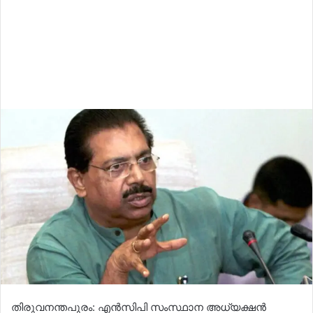
തിരുവനന്തപുരം: എൻസിപി സംസ്ഥാന അധ്യക്ഷൻ