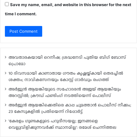
Save my name, email, and website in this browser for the next
time I comment.
അവതാരകയായി റെനീഷ; ശ്രദ്ധനേടി പുതിയ ബി​ഗ് ബോസ്
പ്രൊമോ
10 ദിവസമായി കാണാതായ ഗൗതം കൃഷ്ണയ്ക്കായി തെരച്ചിൽ
ശക്തം; നാവികസേനയും കോസ്റ്റ് ഗാർഡും രംഗത്ത്
അർജുൻ ആയങ്കിയുടെ സഹോദരൻ അജയ് ആയങ്കിയും
അറസ്റ്റിൽ; ക്രൗഡ് ഫണ്ടിംഗ് നടത്തിയെന്ന് പൊലീസ്
അർജുൻ ആയങ്കിക്കെതിരെ കാപ്പ ചുമത്താൻ പൊലീസ് നീക്കം;
23 കേസുകളിൽ പ്രതിയെന്ന് റിപ്പോർട്ട്
‘കേരളം ഗുണ്ടകളുടെ പറുദീസയല്ല; ജനങ്ങളെ
വെല്ലുവിളിക്കുന്നവർക്ക് സ്ഥാനമില്ല’: രമേശ് ചെന്നിത്തല