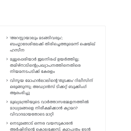
‘അറസ്റ്റായാലും മടങ്ങിവരും’;
ബംഗ്ലാദേശിലേക്ക് തിരിച്ചെത്തുമെന്ന് ഷെയ്ഖ്
ഹസീന
മുല്ലപ്പെരിയാർ ജലനിരപ്പ് ഉയർത്തില്ല;
തമിഴ്‌നാടിന്റെപ്രഖ്യാപനത്തിനെതിരെ
നിയമനടപടിക്ക് കേരളം
വിസ്മയ മോഹൻലാലിന്റെ ‘തുടക്കം’ റിലീസിന്
ഒരുങ്ങുന്നു; അഡ്വാൻസ് ടിക്കറ്റ് ബുക്കിംഗ്
ആരംഭിച്ചു
മുഖ്യമന്ത്രിയുടെ വാർത്താസമ്മേളനത്തിൽ
മാധ്യമങ്ങളെ നിരീക്ഷിക്കാൻ ക്യാമറ?
വിവാദമായതോടെ മാറ്റി
നെടുമങ്ങാട് ഒന്നര വയസുകാരൻ
അർഷിദിന്റെ കൊലക്കേസ്; കുറ്റപത്രം ഉടൻ