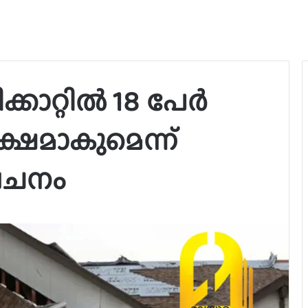
ാറ്റില്‍ 18 പേര്‍
ൂക്ഷമാകുമെന്ന്
വചനം