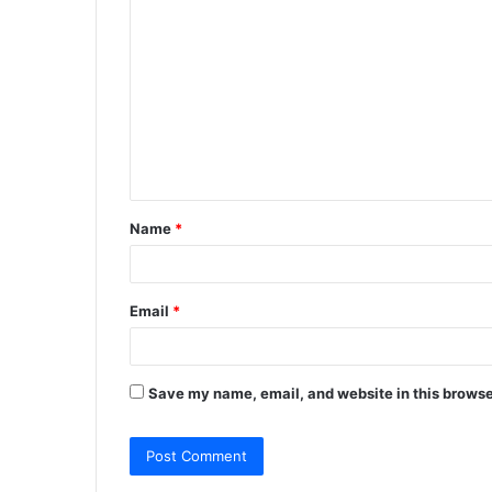
C
o
m
m
e
n
t
Name
*
*
Email
*
Save my name, email, and website in this browse