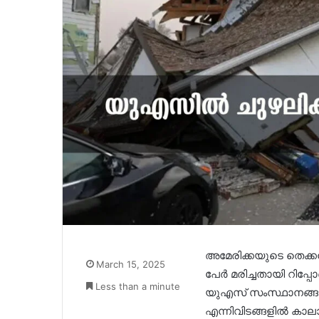
അമേരിക്കയുടെ തെക്കന്
March 15, 2025
പേര്‍ മരിച്ചതായി റിപ്പോര്‍ട
Less than a minute
യുഎസ് സംസ്ഥാനങ്ങള
എന്നിവിടങ്ങളില്‍ കാലാ