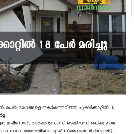
‍, മധ്യ ഭാഗങ്ങളെ തകര്‍ത്തെറിഞ്ഞ ചുഴലിക്കാറ്റില്‍ 18
്ട്.
ായ മിസോറി, അര്‍ക്കന്‍സാസ്, ടെക്‌സസ്, ഒക്ലഹോമ
വസ്ഥ മോശമായതിനെ തുടര്‍ന്ന് മരണങ്ങള്‍ റിപ്പോര്‍ട്ട്