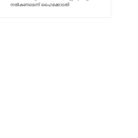
നൽകണമെന്ന് ഹൈക്കോടതി