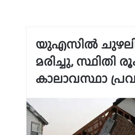
യുഎസില്‍ ചുഴലിക്ക
മരിച്ചു, സ്ഥിതി ര
കാലാവസ്ഥാ പ്ര