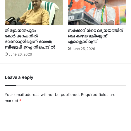
തിരുവനന്തപുരം
സർക്കാരിന്‍റെ മദ്യനയത്തിന്
കോർപറേഷനിൽ
ഒരു കുഴപ്പവുമില്ലെന്ന്
ഭരണമാറ്റമില്ലെന്ന് മേയർ;
എക്സൈസ് മന്ത്രി
ബിജെപി ഉറച്ച നിലപാടിൽ
June 25, 2026
June 26, 2026
Leave a Reply
Your email address will not be published.
Required fields are
marked
*
C
o
m