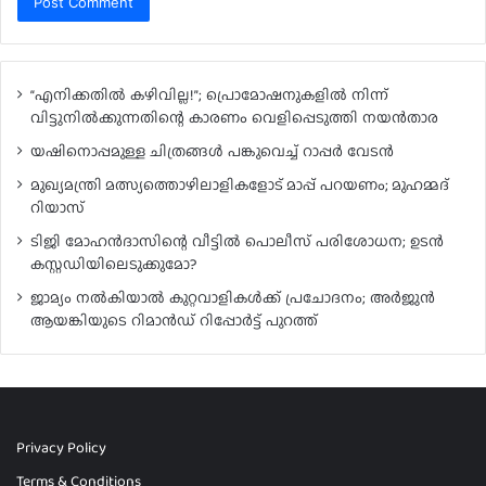
“എനിക്കതിൽ കഴിവില്ല!”; പ്രൊമോഷനുകളിൽ നിന്ന്
വിട്ടുനിൽക്കുന്നതിന്റെ കാരണം വെളിപ്പെടുത്തി നയൻതാര
യഷിനൊപ്പമുള്ള ചിത്രങ്ങൾ പങ്കുവെച്ച് റാപ്പർ വേടൻ
മുഖ്യമന്ത്രി മത്സ്യത്തൊഴിലാളികളോട് മാപ്പ് പറയണം; മുഹമ്മദ്
റിയാസ്
ടിജി മോഹൻദാസിന്റെ വീട്ടിൽ പൊലീസ് പരിശോധന; ഉടൻ
കസ്റ്റഡിയിലെടുക്കുമോ?
ജാമ്യം നൽകിയാൽ കുറ്റവാളികൾക്ക് പ്രചോദനം; അർജുൻ
ആയങ്കിയുടെ റിമാൻഡ് റിപ്പോർട്ട് പുറത്ത്
Privacy Policy
Terms & Conditions