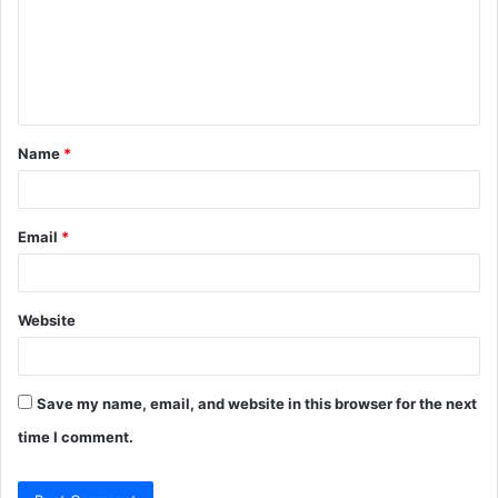
m
e
n
t
Name
*
*
Email
*
Website
Save my name, email, and website in this browser for the next
time I comment.