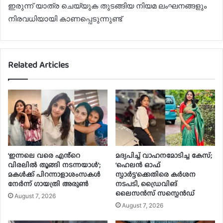
ഇരുന്ന് യാത്ര ചെയ്യുക തുടങ്ങിയ നിയമ ലംഘനങ്ങളും
നിരവധിയായി കാണപ്പെടുന്നുണ്ട്
Related Articles
‘ഇന്നലെ വരെ എൻ്റെ
മദ്യപിച്ച് വാഹനമോടിച്ച കേസ്;
വിരലിൽ തൂങ്ങി നടന്നയാൾ’;
‘ഹെലൻ ഓഫ്
മകൾ‌ക്ക് പിറന്നാളാശംസകൾ
സ്പാർട്ട’ക്കെതിരെ കർശന
നേർന്ന് ഗായത്രി അരുൺ
നടപടി, ഡ്രൈവിങ്
ലൈസൻസ് സസ്പെൻഡ്
August 7, 2026
August 7, 2026