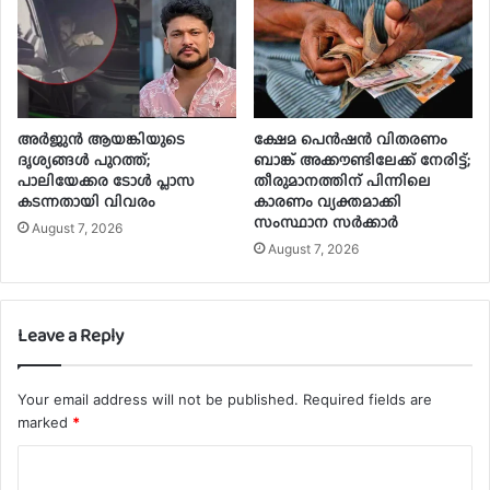
അർജുൻ ആയങ്കിയുടെ
ക്ഷേമ പെൻഷൻ വിതരണം
ദൃശ്യങ്ങൾ പുറത്ത്;
ബാങ്ക് അക്കൗണ്ടിലേക്ക് നേരിട്ട്;
പാലിയേക്കര ടോൾ പ്ലാസ
തീരുമാനത്തിന് പിന്നിലെ
കടന്നതായി വിവരം
കാരണം വ്യക്തമാക്കി
സംസ്ഥാന സർക്കാർ
August 7, 2026
August 7, 2026
Leave a Reply
Your email address will not be published.
Required fields are
marked
*
C