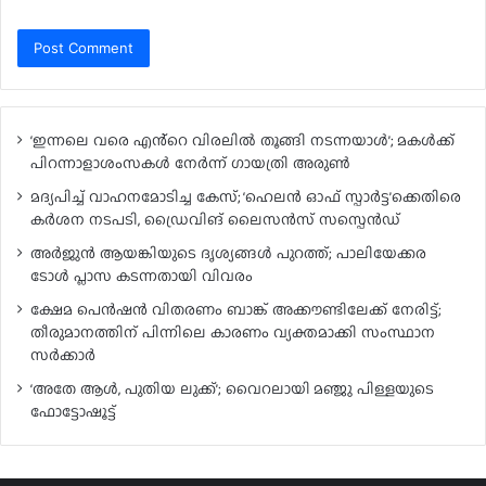
‘ഇന്നലെ വരെ എൻ്റെ വിരലിൽ തൂങ്ങി നടന്നയാൾ’; മകൾ‌ക്ക്
പിറന്നാളാശംസകൾ നേർന്ന് ഗായത്രി അരുൺ
മദ്യപിച്ച് വാഹനമോടിച്ച കേസ്; ‘ഹെലൻ ഓഫ് സ്പാർട്ട’ക്കെതിരെ
കർശന നടപടി, ഡ്രൈവിങ് ലൈസൻസ് സസ്പെൻഡ്
അർജുൻ ആയങ്കിയുടെ ദൃശ്യങ്ങൾ പുറത്ത്; പാലിയേക്കര
ടോൾ പ്ലാസ കടന്നതായി വിവരം
ക്ഷേമ പെൻഷൻ വിതരണം ബാങ്ക് അക്കൗണ്ടിലേക്ക് നേരിട്ട്;
തീരുമാനത്തിന് പിന്നിലെ കാരണം വ്യക്തമാക്കി സംസ്ഥാന
സർക്കാർ
‘അതേ ആൾ, പുതിയ ലുക്ക്’; വൈറലായി മഞ്ജു പിള്ളയുടെ
ഫോട്ടോഷൂട്ട്