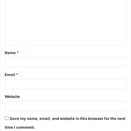
o
m
m
e
n
t
Name
*
*
Email
*
Website
Save my name, email, and website in this browser for the next
time I comment.