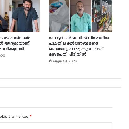
െ മോഹൻലാൽ;
ഹോട്ടലിന്റെ മറവിൽ നിരോധിത
ിൽ ആദ്യമായാണ്
പുകയില ഉൽപ്പന്നങ്ങളുടെ
വിക്കുന്നത്’
മൊത്തവ്യാപാരം; കല്ലമ്പലത്ത്
മുഖ്യപ്രതി പിടിയിൽ
026
August 8, 2026
ields are marked
*