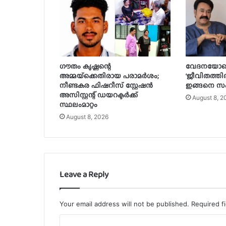
ഗൗതം കൃഷ്ണന്റെ
വേദനയോട
അമ്മയ്‌ക്കെതിരായ പരാമർശം;
‘ജീവിതത്ത
നീണ്ടകര ഫിഷറീസ് സ്റ്റേഷൻ
ഇങ്ങനെ സംഭ
അസിസ്റ്റന്റ് ഡയറക്ടർക്ക്
August 8, 2
സ്ഥലംമാറ്റം
August 8, 2026
Leave a Reply
Your email address will not be published.
Required f
C