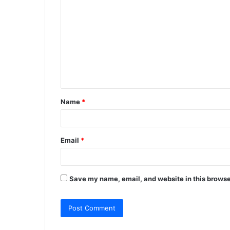
o
m
m
e
n
t
Name
*
*
Email
*
Save my name, email, and website in this browse