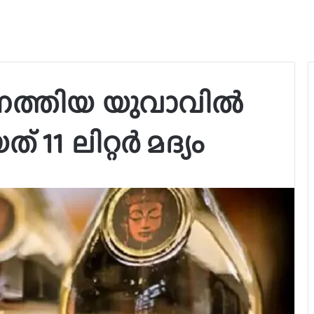
െത്തിയ യുവാവിൽ
 11 ലിറ്റര്‍ മദ്യം