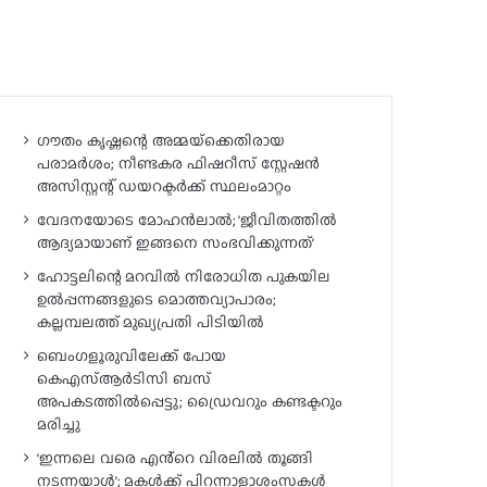
ഗൗതം കൃഷ്ണന്റെ അമ്മയ്‌ക്കെതിരായ
പരാമർശം; നീണ്ടകര ഫിഷറീസ് സ്റ്റേഷൻ
അസിസ്റ്റന്റ് ഡയറക്ടർക്ക് സ്ഥലംമാറ്റം
വേദനയോടെ മോഹൻലാൽ; ‘ജീവിതത്തിൽ
ആദ്യമായാണ് ഇങ്ങനെ സംഭവിക്കുന്നത്’
ഹോട്ടലിന്റെ മറവിൽ നിരോധിത പുകയില
ഉൽപ്പന്നങ്ങളുടെ മൊത്തവ്യാപാരം;
കല്ലമ്പലത്ത് മുഖ്യപ്രതി പിടിയിൽ
ബെംഗളൂരുവിലേക്ക് പോയ
കെഎസ്ആർടിസി ബസ്
അപകടത്തിൽപ്പെട്ടു; ഡ്രൈവറും കണ്ടക്ടറും
മരിച്ചു
‘ഇന്നലെ വരെ എൻ്റെ വിരലിൽ തൂങ്ങി
നടന്നയാൾ’; മകൾ‌ക്ക് പിറന്നാളാശംസകൾ