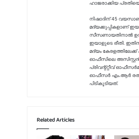
ഹാജരാക്കിയ പ്രതിയെ
നിഷാദിന് 45 വയസാണ്
മദ്യക്കുപ്പികളാണ് ഇയ
സീസണായതിനാൽ ഉത്സവ 
ഇയാളുടെ രീതി. ഇതിന
മദ്യം കേരളത്തിലേക്
ഓഫീസിലെ അസിസ്റ്റ
പ്രിവന്റ്റ്റീവ് ഓ
ഓഫീസർ എം.ആർ രതീഷ
പിടികൂടിയത്.
Related Articles