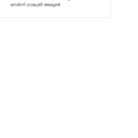
നേർന്ന് ഗായത്രി അരുൺ