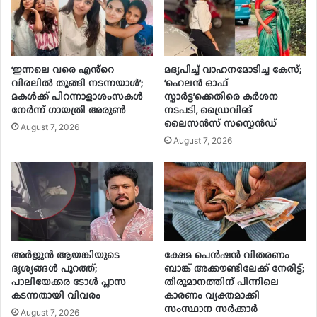
‘ഇന്നലെ വരെ എൻ്റെ
മദ്യപിച്ച് വാഹനമോടിച്ച കേസ്;
വിരലിൽ തൂങ്ങി നടന്നയാൾ’;
‘ഹെലൻ ഓഫ്
മകൾ‌ക്ക് പിറന്നാളാശംസകൾ
സ്പാർട്ട’ക്കെതിരെ കർശന
നേർന്ന് ഗായത്രി അരുൺ
നടപടി, ഡ്രൈവിങ്
ലൈസൻസ് സസ്പെൻഡ്
August 7, 2026
August 7, 2026
അർജുൻ ആയങ്കിയുടെ
ക്ഷേമ പെൻഷൻ വിതരണം
ദൃശ്യങ്ങൾ പുറത്ത്;
ബാങ്ക് അക്കൗണ്ടിലേക്ക് നേരിട്ട്;
പാലിയേക്കര ടോൾ പ്ലാസ
തീരുമാനത്തിന് പിന്നിലെ
കടന്നതായി വിവരം
കാരണം വ്യക്തമാക്കി
സംസ്ഥാന സർക്കാർ
August 7, 2026