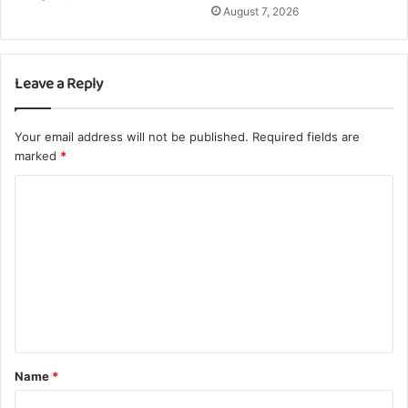
August 7, 2026
Leave a Reply
Your email address will not be published.
Required fields are
marked
*
C
o
m
m
e
n
t
Name
*
*