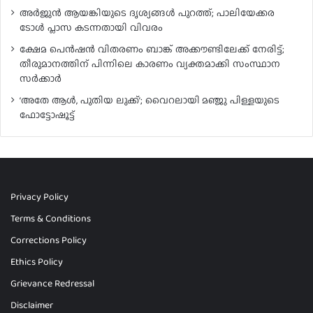
അർജുൻ ആയങ്കിയുടെ ദൃശ്യങ്ങൾ പുറത്ത്; പാലിയേക്കര
ടോൾ പ്ലാസ കടന്നതായി വിവരം
ക്ഷേമ പെൻഷൻ വിതരണം ബാങ്ക് അക്കൗണ്ടിലേക്ക് നേരിട്ട്;
തീരുമാനത്തിന് പിന്നിലെ കാരണം വ്യക്തമാക്കി സംസ്ഥാന
സർക്കാർ
‘അതേ ആൾ, പുതിയ ലുക്ക്’; വൈറലായി മഞ്ജു പിള്ളയുടെ
ഫോട്ടോഷൂട്ട്
Privacy Policy
Terms & Conditions
Corrections Policy
Ethics Policy
Grievance Redressal
Disclaimer