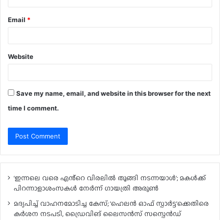
Email
*
Website
Save my name, email, and website in this browser for the next
time I comment.
‘ഇന്നലെ വരെ എൻ്റെ വിരലിൽ തൂങ്ങി നടന്നയാൾ’; മകൾ‌ക്ക്
പിറന്നാളാശംസകൾ നേർന്ന് ഗായത്രി അരുൺ
മദ്യപിച്ച് വാഹനമോടിച്ച കേസ്; ‘ഹെലൻ ഓഫ് സ്പാർട്ട’ക്കെതിരെ
കർശന നടപടി, ഡ്രൈവിങ് ലൈസൻസ് സസ്പെൻഡ്