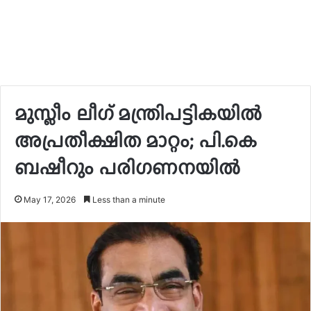
മുസ്ലീം ലീഗ് മന്ത്രിപട്ടികയിൽ
അപ്രതീക്ഷിത മാറ്റം; പി.കെ
ബഷീറും പരിഗണനയിൽ
May 17, 2026
Less than a minute