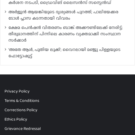
കർശന നടപടി, ഡ്രൈവിങ് ലൈസൻസ് സസ്പെൻഡ്
അർജുൻ ആയങ്കിയുടെ ദൃശ്യങ്ങൾ പുറത്ത്; പാലിയേക്കര
ടോൾ പ്ലാസ കടന്നതായി വിവരം
ക്ഷേമ പെൻഷൻ വിതരണം ബാങ്ക് അക്കൗണ്ടിലേക്ക് നേരിട്ട്;
തീരുമാനത്തിന് പിന്നിലെ കാരണം വ്യക്തമാക്കി സംസ്ഥാന
സർക്കാർ
‘അതേ ആൾ, പുതിയ ലുക്ക്’; വൈറലായി മഞ്ജു പിള്ളയുടെ
ഫോട്ടോഷൂട്ട്
Privacy Policy
Terms & Conditions
Corrections Policy
Ethics Policy
Grievance Redressal