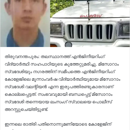
തിരുവനന്തപുരം: തലസ്ഥാനത്ത് എൻജിനീയറിംഗ്
വിദ്യാർത്ഥി സഹപാഠിയുടെ കുത്തേറ്റുമരിച്ചു. മിസോറാം
സ്വദേശിയും നഗരത്തിന് സമീപത്തെ എൻജിനീയറിംഗ്
കോളേജിലെ മൂന്നാംവർഷ വിദ്യാർത്ഥിയുമായ മിസോറാം
സ്വദേശി വലന്റിയൻ എന്ന ഇരുപത്തിരണ്ടുകാരനാണ്
കൊല്ലപ്പെട്ടത്. സംഭവവുമായി ബന്ധപ്പെട്ട് മിസോറാം
സ്വദേശി തന്നെയായ ലംസംഗ് സ്വാലയെ പൊലീസ്
അറസ്റ്റുചെയ്തിട്ടുണ്ട്.
ഇന്നലെ രാത്രി പതിനൊന്നുമണിയാേടെ കോളേജിന്