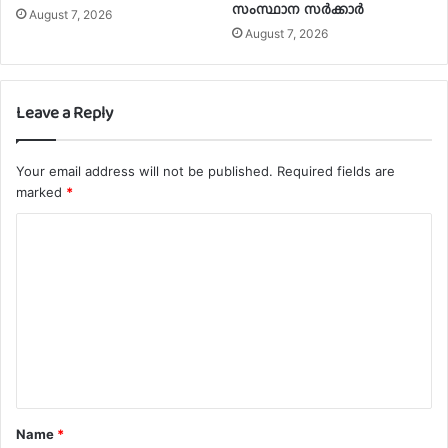
സംസ്ഥാന സർക്കാർ
August 7, 2026
August 7, 2026
Leave a Reply
Your email address will not be published.
Required fields are
marked
*
C
o
m
m
e
n
t
Name
*
*