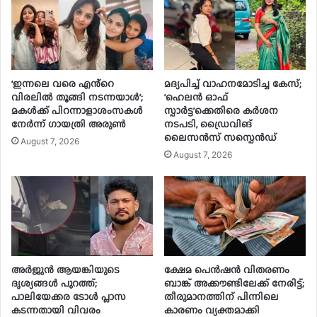
‘ഇന്നലെ വരെ എൻ്റെ
മദ്യപിച്ച് വാഹനമോടിച്ച കേസ്;
വിരലിൽ തൂങ്ങി നടന്നയാൾ’;
‘ഹെലൻ ഓഫ്
മകൾ‌ക്ക് പിറന്നാളാശംസകൾ
സ്പാർട്ട’ക്കെതിരെ കർശന
നേർന്ന് ഗായത്രി അരുൺ
നടപടി, ഡ്രൈവിങ്
ലൈസൻസ് സസ്പെൻഡ്
August 7, 2026
August 7, 2026
അർജുൻ ആയങ്കിയുടെ
ക്ഷേമ പെൻഷൻ വിതരണം
ദൃശ്യങ്ങൾ പുറത്ത്;
ബാങ്ക് അക്കൗണ്ടിലേക്ക് നേരിട്ട്;
പാലിയേക്കര ടോൾ പ്ലാസ
തീരുമാനത്തിന് പിന്നിലെ
കടന്നതായി വിവരം
കാരണം വ്യക്തമാക്കി