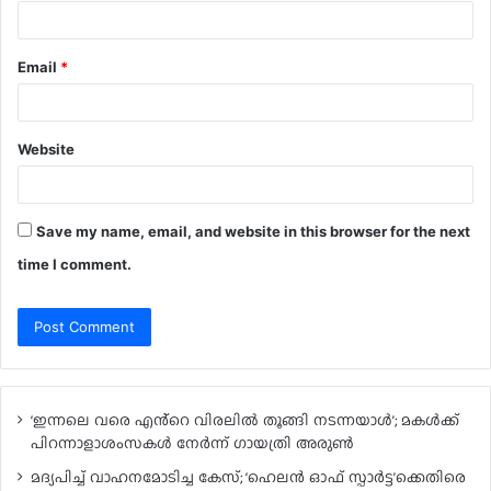
Email
*
Website
Save my name, email, and website in this browser for the next
time I comment.
‘ഇന്നലെ വരെ എൻ്റെ വിരലിൽ തൂങ്ങി നടന്നയാൾ’; മകൾ‌ക്ക്
പിറന്നാളാശംസകൾ നേർന്ന് ഗായത്രി അരുൺ
മദ്യപിച്ച് വാഹനമോടിച്ച കേസ്; ‘ഹെലൻ ഓഫ് സ്പാർട്ട’ക്കെതിരെ