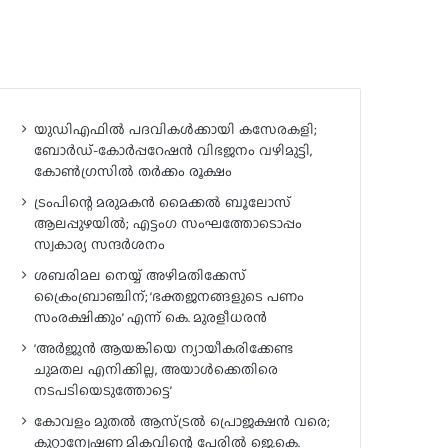
യുഡിഎഫിൽ പദവികൾക്കായി കസേരകളി;
ബോർഡ്-കോർപ്പറേഷൻ വിഭജനം വഴിമുട്ടി,
കോൺഗ്രസിൽ തർക്കം രൂക്ഷം
ട്രംപിന്റെ മരുമകൻ മൈക്കൽ ബൂലോസ്
ആലപ്പുഴയിൽ; എട്ടംഗ സംഘത്തോടൊപ്പം
സ്വകാര്യ സന്ദർശനം
ശബരിമല നെയ്യ് അഴിമതിക്കേസ്
ക്രൈംബ്രാഞ്ചിന്; ‘ഭക്തജനങ്ങളുടെ പണം
സംരക്ഷിക്കും’ എന്ന് കെ. മുരളീധരൻ
‘അർജുൻ ആയങ്കിയെ ന്യായീകരിക്കേണ്ട
ചുമതല എനിക്കില്ല, അയാൾക്കെതിരെ
നടപടിയെടുത്തോട്ടെ’
കോവളം മുതൽ ആസ്ട്രൽ പ്രൊജക്ഷൻ വരെ;
കുറ്റാന്വേഷണ മികവിന്റെ പേരിൽ ജെ.കെ.