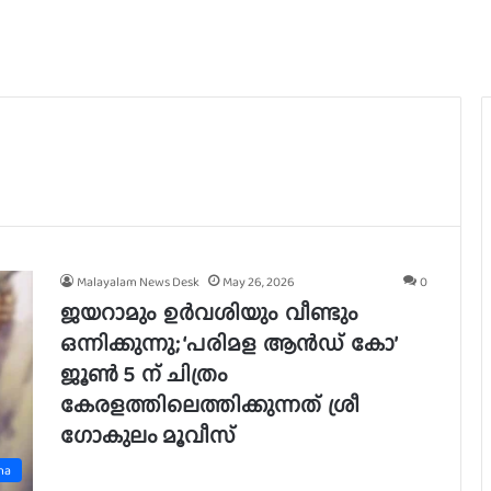
Malayalam News Desk
May 26, 2026
0
ജയറാമും ഉർവശിയും വീണ്ടും
ഒന്നിക്കുന്നു; ‘പരിമള ആൻഡ് കോ’
ജൂൺ 5 ന് ചിത്രം
കേരളത്തിലെത്തിക്കുന്നത് ശ്രീ
ഗോകുലം മൂവീസ്
ma