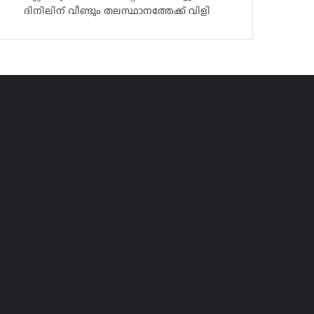
ദിനിലിന് വീണ്ടും തലസ്ഥാനത്തേക്ക് വിളി