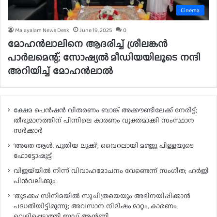
Cinema
Malayalam News Desk
June 19, 2025
0
മോഹൻലാലിനെ ആദരിച്ച് ശ്രീലങ്കൻ
പാർലമെന്റ്; സോഷ്യൽ മീഡിയയിലൂടെ നന്ദി
അറിയിച്ച് മോഹൻലാൽ
ക്ഷേമ പെൻഷൻ വിതരണം ബാങ്ക് അക്കൗണ്ടിലേക്ക് നേരിട്ട്;
തീരുമാനത്തിന് പിന്നിലെ കാരണം വ്യക്തമാക്കി സംസ്ഥാന
സർക്കാർ
‘അതേ ആൾ, പുതിയ ലുക്ക്’; വൈറലായി മഞ്ജു പിള്ളയുടെ
ഫോട്ടോഷൂട്ട്
വിജയ്‌യിൽ നിന്ന് വിവാഹമോചനം വേണ്ടെന്ന് സംഗീത; ഹർജി
പിൻവലിക്കും
‘തുടക്കം’ സിനിമയിൽ സുചിത്രയെയും അഭിനയിപ്പിക്കാൻ
പദ്ധതിയിട്ടിരുന്നു; അവസാന നിമിഷം മാറ്റം, കാരണം
വെളിപ്പെടുത്തി ജൂഡ് ആന്റണി